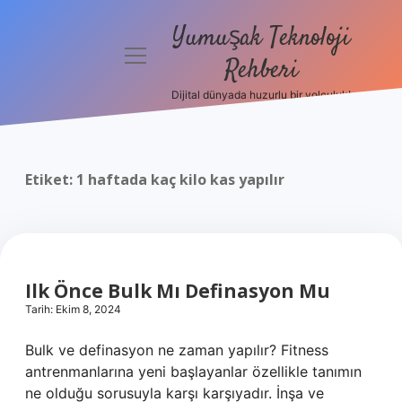
Yumuşak Teknoloji
menüyü
Rehberi
aç
Dijital dünyada huzurlu bir yolculuk!
Anasayfa
Gizlilik
Politikası
Etiket:
1 haftada kaç kilo kas yapılır
Yasal Uyarı
Hakkımızda
Ilk Önce Bulk Mı Definasyon Mu
Tarih: Ekim 8, 2024
Bulk ve definasyon ne zaman yapılır? Fitness
antrenmanlarına yeni başlayanlar özellikle tanımın
ne olduğu sorusuyla karşı karşıyadır. İnşa ve