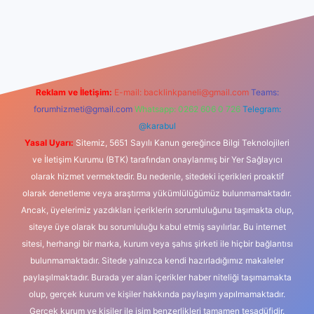
vdcasino
Reklam ve İletişim:
E-mail:
backlinkpaneli@gmail.com
Teams:
forumhizmeti@gmail.com
Whatsapp: 0262 606 0 726
Telegram:
@karabul
Yasal Uyarı:
Sitemiz, 5651 Sayılı Kanun gereğince Bilgi Teknolojileri
ve İletişim Kurumu (BTK) tarafından onaylanmış bir Yer Sağlayıcı
olarak hizmet vermektedir. Bu nedenle, sitedeki içerikleri proaktif
olarak denetleme veya araştırma yükümlülüğümüz bulunmamaktadır.
Ancak, üyelerimiz yazdıkları içeriklerin sorumluluğunu taşımakta olup,
siteye üye olarak bu sorumluluğu kabul etmiş sayılırlar. Bu internet
sitesi, herhangi bir marka, kurum veya şahıs şirketi ile hiçbir bağlantısı
bulunmamaktadır. Sitede yalnızca kendi hazırladığımız makaleler
paylaşılmaktadır. Burada yer alan içerikler haber niteliği taşımamakta
olup, gerçek kurum ve kişiler hakkında paylaşım yapılmamaktadır.
Gerçek kurum ve kişiler ile isim benzerlikleri tamamen tesadüfidir.