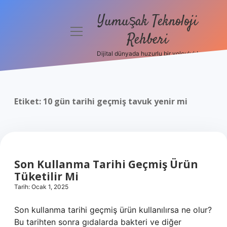
Yumuşak Teknoloji
menüyü
Rehberi
aç
Dijital dünyada huzurlu bir yolculuk!
Anasayfa
Gizlilik
Politikası
Etiket:
10 gün tarihi geçmiş tavuk yenir mi
Yasal Uyarı
Hakkımızda
Son Kullanma Tarihi Geçmiş Ürün
Tüketilir Mi
Tarih: Ocak 1, 2025
Son kullanma tarihi geçmiş ürün kullanılırsa ne olur?
Bu tarihten sonra gıdalarda bakteri ve diğer