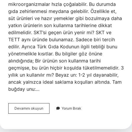
mikroorganizmalar hızla çoğalabilir. Bu durumda
gıda zehirlenmesi meydana gelebilir. Özellikle et,
süt ürünleri ve hazır yemekler gibi bozulmaya daha
yatkın ürünlerin son kullanma tarihlerine dikkat
edilmelidir. SKT’si geçen ürün yenir mi? SKT ve
TETT aynı üründe bulunamaz. Sadece biri tercih
edilir. Ayrıca Türk Gıda Kodunun ilgili tebliği bunu
yönetmelikle kısıtlar. Bu bilgiler göz önüne
alındığında; Bir ürünün son kullanma tarihi
geçmişse, bu ürün hiçbir koşulda tüketilmemelidir. 3
yıllık un kullanılır mı? Beyaz un: 1-2 yıl dayanabilir,
ancak yalnızca ideal saklama koşulları altında. Tam
buğday unu:…
Son
Devamını okuyun
Yorum Bırak
Kullanma
Tarihi
Geçmiş
Ürün