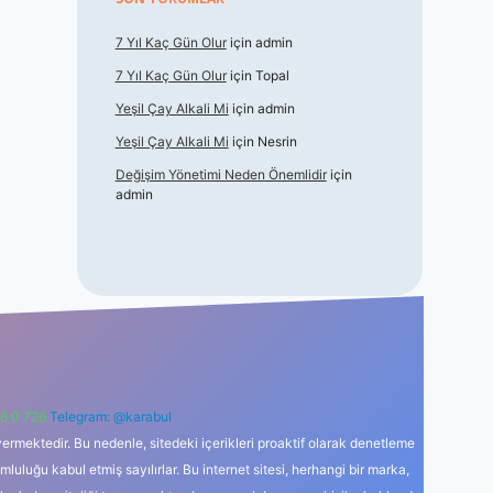
7 Yıl Kaç Gün Olur
için
admin
7 Yıl Kaç Gün Olur
için
Topal
Yeşil Çay Alkali Mi
için
admin
Yeşil Çay Alkali Mi
için
Nesrin
Değişim Yönetimi Neden Önemlidir
için
admin
6 0 726
Telegram: @karabul
ermektedir. Bu nedenle, sitedeki içerikleri proaktif olarak denetleme
uğu kabul etmiş sayılırlar. Bu internet sitesi, herhangi bir marka,