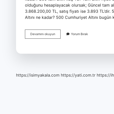
olduğunu hesaplayacak olursak; Güncel tam altı
3.868.200,00 TL, satış fiyatı ise 3.893 TL’di
Altını ne kadar? 500 Cumhuriyet Altını bugün
200
Devamını okuyun
Yorum Bırak
Adet
Cumhuriyet
Altını
Ne
Kadar
https://isimyakala.com
https://yati.com.tr
https://i