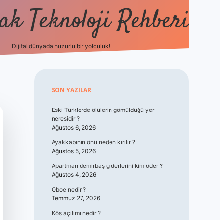
k Teknoloji Rehberi
Dijital dünyada huzurlu bir yolculuk!
vdcasino
Sidebar
SON YAZILAR
Eski Türklerde ölülerin gömüldüğü yer
neresidir ?
Ağustos 6, 2026
Ayakkabının önü neden kırılır ?
Ağustos 5, 2026
Apartman demirbaş giderlerini kim öder ?
Ağustos 4, 2026
Oboe nedir ?
Temmuz 27, 2026
Kös açılımı nedir ?