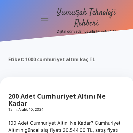
Yumuşak Teknoloji
menüyü
Rehberi
aç
Dijital dünyada huzurlu bir yolculuk!
Anasayfa
Gizlilik
Politikası
Etiket:
1000 cumhuriyet altını kaç TL
Yasal Uyarı
Hakkımızda
200 Adet Cumhuriyet Altını Ne
Kadar
Tarih: Aralık 10, 2024
100 Adet Cumhuriyet Altını Ne Kadar? Cumhuriyet
Altın’ın güncel alış fiyatı 20.544,00 TL, satış fiyatı