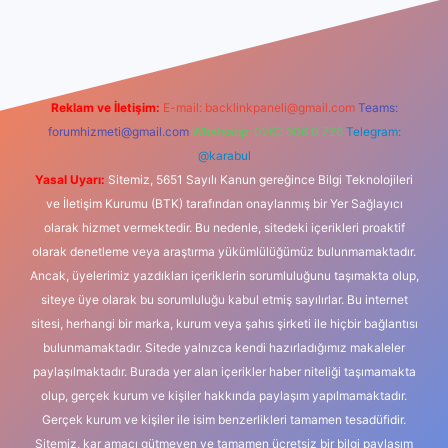
ino
Reklam ve İletişim:
E-mail:
backlinkpaneli@gmail.com
Teams:
forumhizmeti@gmail.com
Whatsapp: 0262 606 0 726
Telegram:
@karabul
Yasal Uyarı:
Sitemiz, 5651 Sayılı Kanun gereğince Bilgi Teknolojileri
ve İletişim Kurumu (BTK) tarafından onaylanmış bir Yer Sağlayıcı
olarak hizmet vermektedir. Bu nedenle, sitedeki içerikleri proaktif
olarak denetleme veya araştırma yükümlülüğümüz bulunmamaktadır.
Ancak, üyelerimiz yazdıkları içeriklerin sorumluluğunu taşımakta olup,
siteye üye olarak bu sorumluluğu kabul etmiş sayılırlar. Bu internet
sitesi, herhangi bir marka, kurum veya şahıs şirketi ile hiçbir bağlantısı
bulunmamaktadır. Sitede yalnızca kendi hazırladığımız makaleler
paylaşılmaktadır. Burada yer alan içerikler haber niteliği taşımamakta
olup, gerçek kurum ve kişiler hakkında paylaşım yapılmamaktadır.
Gerçek kurum ve kişiler ile isim benzerlikleri tamamen tesadüfidir.
Sitemiz, kar amacı gütmeyen ve tamamen ücretsiz bir bilgi paylaşım