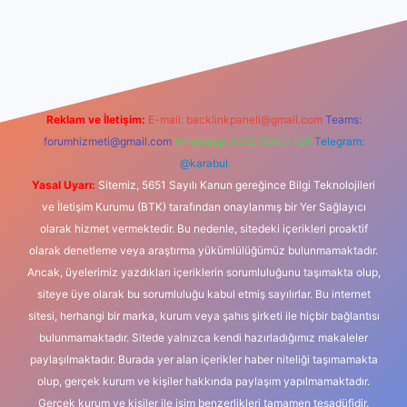
asino
Reklam ve İletişim:
E-mail:
backlinkpaneli@gmail.com
Teams:
forumhizmeti@gmail.com
Whatsapp: 0262 606 0 726
Telegram:
@karabul
Yasal Uyarı:
Sitemiz, 5651 Sayılı Kanun gereğince Bilgi Teknolojileri
ve İletişim Kurumu (BTK) tarafından onaylanmış bir Yer Sağlayıcı
olarak hizmet vermektedir. Bu nedenle, sitedeki içerikleri proaktif
olarak denetleme veya araştırma yükümlülüğümüz bulunmamaktadır.
Ancak, üyelerimiz yazdıkları içeriklerin sorumluluğunu taşımakta olup,
siteye üye olarak bu sorumluluğu kabul etmiş sayılırlar. Bu internet
sitesi, herhangi bir marka, kurum veya şahıs şirketi ile hiçbir bağlantısı
bulunmamaktadır. Sitede yalnızca kendi hazırladığımız makaleler
paylaşılmaktadır. Burada yer alan içerikler haber niteliği taşımamakta
olup, gerçek kurum ve kişiler hakkında paylaşım yapılmamaktadır.
Gerçek kurum ve kişiler ile isim benzerlikleri tamamen tesadüfidir.