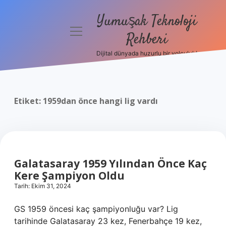
Yumuşak Teknoloji
menüyü
Rehberi
aç
Dijital dünyada huzurlu bir yolculuk!
Anasayfa
Gizlilik
Politikası
Etiket:
1959dan önce hangi lig vardı
Yasal Uyarı
Hakkımızda
Galatasaray 1959 Yılından Önce Kaç
Kere Şampiyon Oldu
Tarih: Ekim 31, 2024
GS 1959 öncesi kaç şampiyonluğu var? Lig
tarihinde Galatasaray 23 kez, Fenerbahçe 19 kez,