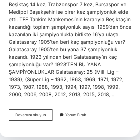
Beşiktaş 14 kez, Trabzonspor 7 kez, Bursaspor ve
Medipol Başakşehir ise birer kez şampiyonluk elde
etti. TFF Tahkim Mahkemesi’nin kararıyla Beşiktaş’ın
kazandığı toplam şampiyonluk sayısı 1959’dan önce
kazanılan iki şampiyonlukla birlikte 16’ya ulaştı.
Galatasaray 1905’ten beri kaç şampiyonluğu var?
Galatasaray 1905’ten bu yana 37 şampiyonluk
kazandı. 1923 yılından beri Galatasaray’ın kaç
şampiyonluğu var? 1923’TEN BU YANA
ŞAMPİYONLUKLAR Galatasaray: 25 (Milli Lig –
1939), (Süper Lig – 1962, 1963, 1969, 1971, 1972,
1973, 1987, 1988, 1993, 1994, 1997, 1998, 1999,
2000, 2006, 2008, 2012, 2013, 2015, 2018,…
Galatasaray
Devamını okuyun
Yorum Bırak
1959
Yılından
Önce
Kaç