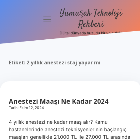
Yumuşak Teknoloji
menüyü
Rehberi
aç
Dijital dünyada huzurlu bir yolculuk!
Anasayfa
Gizlilik
Politikası
Etiket:
2 yıllık anestezi staj yapar mı
Yasal Uyarı
Hakkımızda
Anestezi Maaşı Ne Kadar 2024
Tarih: Ekim 12, 2024
4 yıllık anestezi ne kadar maaş alır? Kamu
hastanelerinde anestezi teknisyenlerinin başlangıç ​​
maaşları genellikle 21.000 TL ile 27.000 TL arasında