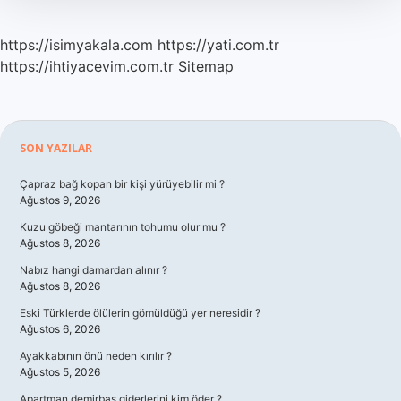
https://isimyakala.com
https://yati.com.tr
https://ihtiyacevim.com.tr
Sitemap
Sidebar
SON YAZILAR
Çapraz bağ kopan bir kişi yürüyebilir mi ?
Ağustos 9, 2026
Kuzu göbeği mantarının tohumu olur mu ?
Ağustos 8, 2026
Nabız hangi damardan alınır ?
Ağustos 8, 2026
Eski Türklerde ölülerin gömüldüğü yer neresidir ?
Ağustos 6, 2026
Ayakkabının önü neden kırılır ?
Ağustos 5, 2026
Apartman demirbaş giderlerini kim öder ?