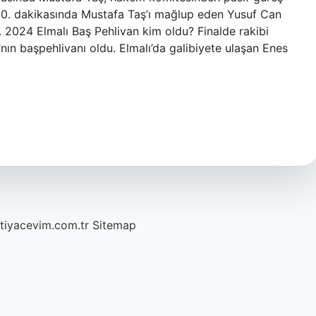
n 50. dakikasında Mustafa Taş’ı mağlup eden Yusuf Can
. 2024 Elmalı Baş Pehlivan kim oldu? Finalde rakibi
ın başpehlivanı oldu. Elmalı’da galibiyete ulaşan Enes
htiyacevim.com.tr
Sitemap