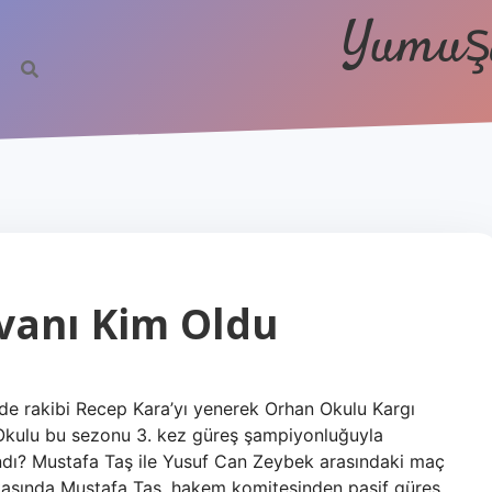
Yumuşa
ivanı Kim Oldu
de rakibi Recep Kara’yı yenerek Orhan Okulu Kargı
n Okulu bu sezonu 3. kez güreş şampiyonluğuyla
ndı? Mustafa Taş ile Yusuf Can Zeybek arasındaki maç
kikasında Mustafa Taş, hakem komitesinden pasif güreş