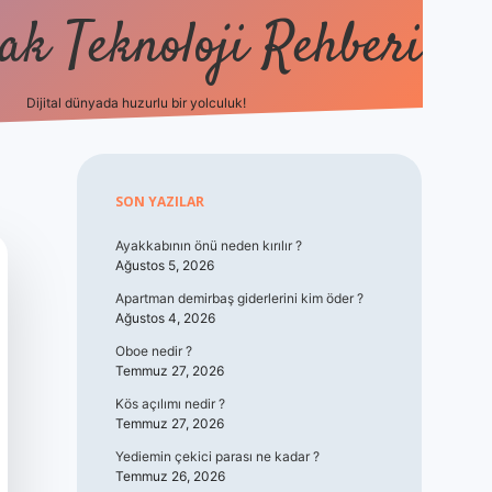
k Teknoloji Rehberi
Dijital dünyada huzurlu bir yolculuk!
vdcasino
Sidebar
SON YAZILAR
Ayakkabının önü neden kırılır ?
Ağustos 5, 2026
Apartman demirbaş giderlerini kim öder ?
Ağustos 4, 2026
Oboe nedir ?
Temmuz 27, 2026
Kös açılımı nedir ?
Temmuz 27, 2026
Yediemin çekici parası ne kadar ?
Temmuz 26, 2026