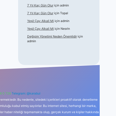
7 Yıl Kaç Gün Olur
için
admin
7 Yıl Kaç Gün Olur
için
Topal
Yeşil Çay Alkali Mi
için
admin
Yeşil Çay Alkali Mi
için
Nesrin
Değişim Yönetimi Neden Önemlidir
için
admin
6 0 726
Telegram: @karabul
ermektedir. Bu nedenle, sitedeki içerikleri proaktif olarak denetleme
uğu kabul etmiş sayılırlar. Bu internet sitesi, herhangi bir marka,
kler haber niteliği taşımamakta olup, gerçek kurum ve kişiler hakkında