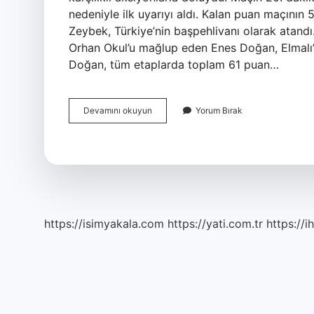
nedeniyle ilk uyarıyı aldı. Kalan puan maçını
Zeybek, Türkiye’nin başpehlivanı olarak atandı
Orhan Okul’u mağlup eden Enes Doğan, Elmalı’n
Doğan, tüm etaplarda toplam 61 puan…
Güreşleri
Devamını okuyun
Yorum Bırak
Başpehlivanı
Kim
Oldu
https://isimyakala.com
https://yati.com.tr
https://i