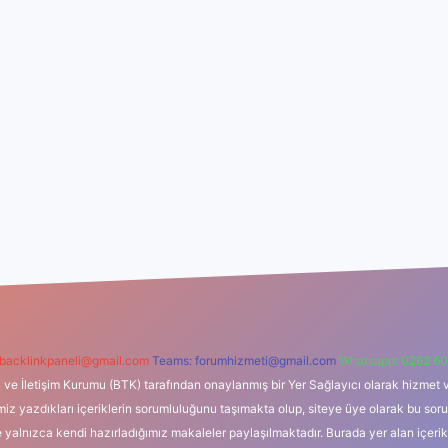
backlinkpaneli@gmail.com
Teams:
forumhizmeti@gmail.com
Whatsapp: 0262 60
i ve İletişim Kurumu (BTK) tarafından onaylanmış bir Yer Sağlayıcı olarak hizmet v
azdıkları içeriklerin sorumluluğunu taşımakta olup, siteye üye olarak bu sorumlul
e yalnızca kendi hazırladığımız makaleler paylaşılmaktadır. Burada yer alan içeri