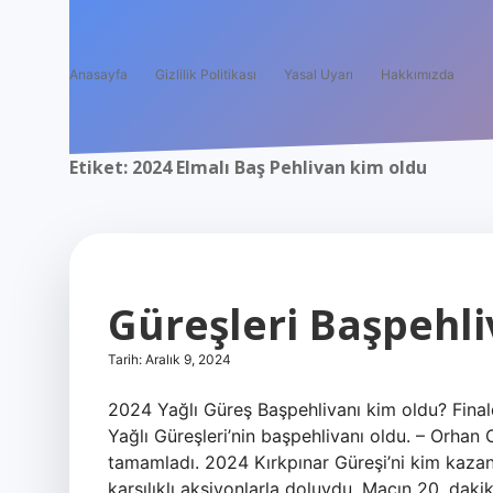
Anasayfa
Gizlilik Politikası
Yasal Uyarı
Hakkımızda
Etiket:
2024 Elmalı Baş Pehlivan kim oldu
Güreşleri Başpehl
Tarih: Aralık 9, 2024
2024 Yağlı Güreş Başpehlivanı kim oldu? Final
Yağlı Güreşleri’nin başpehlivanı oldu. – Orha
tamamladı. 2024 Kırkpınar Güreşi’ni kim kaza
karşılıklı aksiyonlarla doluydu. Maçın 20. da