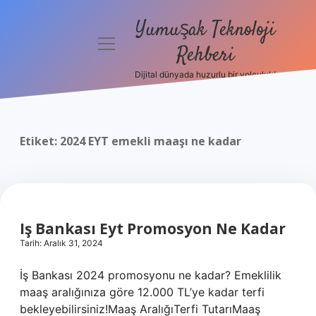
Yumuşak Teknoloji
menüyü
Rehberi
aç
Dijital dünyada huzurlu bir yolculuk!
Anasayfa
Gizlilik
Politikası
Etiket:
2024 EYT emekli maaşı ne kadar
Yasal Uyarı
Hakkımızda
Iş Bankası Eyt Promosyon Ne Kadar
Tarih: Aralık 31, 2024
İş Bankası 2024 promosyonu ne kadar? Emeklilik
maaş aralığınıza göre 12.000 TL’ye kadar terfi
bekleyebilirsiniz!Maaş AralığıTerfi TutarıMaaş