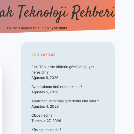
k Teknoloji Rehberi
Dijital dünyada huzurlu bir yolculuk!
vdcasino
Sidebar
SON YAZILAR
Eski Türklerde ölülerin gömüldüğü yer
neresidir ?
Ağustos 6, 2026
Ayakkabının önü neden kırılır ?
Ağustos 5, 2026
Apartman demirbaş giderlerini kim öder ?
Ağustos 4, 2026
Oboe nedir ?
Temmuz 27, 2026
Kös açılımı nedir ?