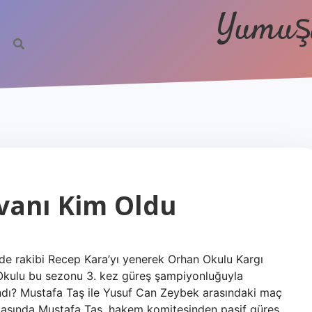
Yumuşa
ivanı Kim Oldu
de rakibi Recep Kara’yı yenerek Orhan Okulu Kargı
n Okulu bu sezonu 3. kez güreş şampiyonluğuyla
ndı? Mustafa Taş ile Yusuf Can Zeybek arasındaki maç
kikasında Mustafa Taş, hakem komitesinden pasif güreş