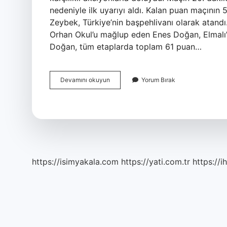
nedeniyle ilk uyarıyı aldı. Kalan puan maçını
Zeybek, Türkiye’nin başpehlivanı olarak atandı
Orhan Okul’u mağlup eden Enes Doğan, Elmalı’n
Doğan, tüm etaplarda toplam 61 puan…
Güreşleri
Devamını okuyun
Yorum Bırak
Başpehlivanı
Kim
Oldu
https://isimyakala.com
https://yati.com.tr
https://i