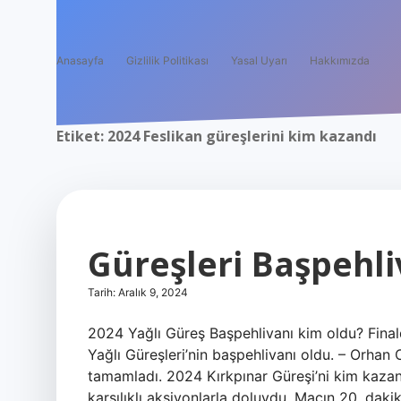
Anasayfa
Gizlilik Politikası
Yasal Uyarı
Hakkımızda
Etiket:
2024 Feslikan güreşlerini kim kazandı
Güreşleri Başpehl
Tarih: Aralık 9, 2024
2024 Yağlı Güreş Başpehlivanı kim oldu? Final
Yağlı Güreşleri’nin başpehlivanı oldu. – Orha
tamamladı. 2024 Kırkpınar Güreşi’ni kim kaza
karşılıklı aksiyonlarla doluydu. Maçın 20. da