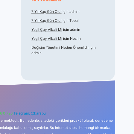
7 Yıl Kaç Gün Olur
için
admin
7 Yıl Kaç Gün Olur
için
Topal
Yeşil Çay Alkali Mi
için
admin
Yeşil Çay Alkali Mi
için
Nesrin
Değişim Yönetimi Neden Önemlidir
için
admin
6 0 726
Telegram: @karabul
ermektedir. Bu nedenle, sitedeki içerikleri proaktif olarak denetleme
uğu kabul etmiş sayılırlar. Bu internet sitesi, herhangi bir marka,