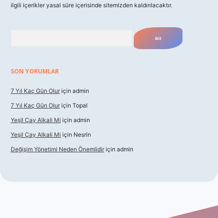
ilgili içerikler yasal süre içerisinde sitemizden kaldırılacaktır.
Arama
SON YORUMLAR
7 Yıl Kaç Gün Olur
için
admin
7 Yıl Kaç Gün Olur
için
Topal
Yeşil Çay Alkali Mi
için
admin
Yeşil Çay Alkali Mi
için
Nesrin
Değişim Yönetimi Neden Önemlidir
için
admin
dcasino