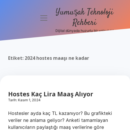
Yumuşak Teknoloji
menüyü
Rehberi
aç
Dijital dünyada huzurlu bir yolculuk!
Anasayfa
Gizlilik
Politikası
Etiket:
2024 hostes maaşı ne kadar
Yasal Uyarı
Hakkımızda
Hostes Kaç Lira Maaş Alıyor
Tarih: Kasım 1, 2024
Hostesler ayda kaç TL kazanıyor? Bu grafikteki
veriler ne anlama geliyor? Anketi tamamlayan
kullanıcıların paylaştığı maaş verilerine göre