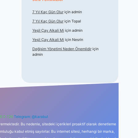
7 Yıl Kaç Gün Olur
için
admin
7 Yıl Kaç Gün Olur
için
Topal
Yeşil Çay Alkali Mi
için
admin
Yeşil Çay Alkali Mi
için
Nesrin
Değişim Yönetimi Neden Önemlidir
için
admin
6 0 726
Telegram: @karabul
ermektedir. Bu nedenle, sitedeki içerikleri proaktif olarak denetleme
uğu kabul etmiş sayılırlar. Bu internet sitesi, herhangi bir marka,