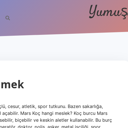
Yumuşa
emek
, cesur, atletik, spor tutkunu. Bazen sakarlığa,
yol açabilir. Mars Koç hangi meslek? Koç burcu Mars
ebilir, biçebilir ve keskin aletler kullanabilir. Bu burç
ratör, doktor, polis, asker, metal işçiliği, spor,