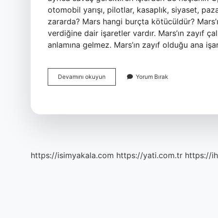
otomobil yarışı, pilotlar, kasaplık, siyaset, 
zararda? Mars hangi burçta kötücüldür? Mars’ı
verdiğine dair işaretler vardır. Mars’ın zayıf 
anlamına gelmez. Mars’ın zayıf olduğu ana işar
Mars
Devamını okuyun
Yorum Bırak
Koç
Da
Ne
Demek
https://isimyakala.com
https://yati.com.tr
https://i