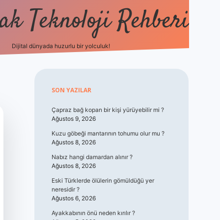
k Teknoloji Rehberi
Dijital dünyada huzurlu bir yolculuk!
vdcasino
Sidebar
SON YAZILAR
Çapraz bağ kopan bir kişi yürüyebilir mi ?
Ağustos 9, 2026
Kuzu göbeği mantarının tohumu olur mu ?
Ağustos 8, 2026
Nabız hangi damardan alınır ?
Ağustos 8, 2026
Eski Türklerde ölülerin gömüldüğü yer
neresidir ?
Ağustos 6, 2026
Ayakkabının önü neden kırılır ?