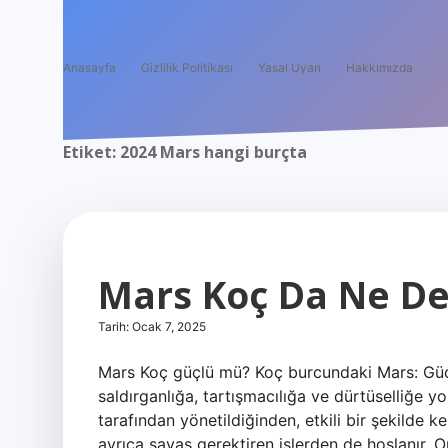
Anasayfa
Gizlilik Politikası
Yasal Uyarı
Hakkımızda
Etiket:
2024 Mars hangi burçta
Mars Koç Da Ne D
Tarih: Ocak 7, 2025
Mars Koç güçlü mü? Koç burcundaki Mars: Güçlü
saldırganlığa, tartışmacılığa ve dürtüselliğe 
tarafından yönetildiğinden, etkili bir şekilde kes
ayrıca savaş gerektiren işlerden de hoşlanır. Ope