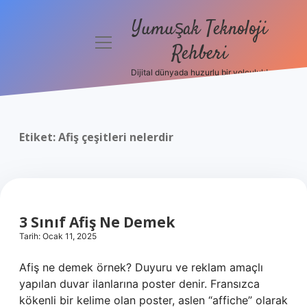
Yumuşak Teknoloji
menüyü
Rehberi
aç
Dijital dünyada huzurlu bir yolculuk!
Anasayfa
Gizlilik
Politikası
Etiket:
Afiş çeşitleri nelerdir
Yasal Uyarı
Hakkımızda
3 Sınıf Afiş Ne Demek
Tarih: Ocak 11, 2025
Afiş ne demek örnek? Duyuru ve reklam amaçlı
yapılan duvar ilanlarına poster denir. Fransızca
kökenli bir kelime olan poster, aslen “affiche” olarak