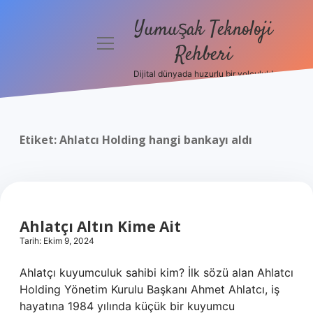
Yumuşak Teknoloji
menüyü
Rehberi
aç
Dijital dünyada huzurlu bir yolculuk!
Anasayfa
Gizlilik
Politikası
Etiket:
Ahlatcı Holding hangi bankayı aldı
Yasal Uyarı
Hakkımızda
Ahlatçı Altın Kime Ait
Tarih: Ekim 9, 2024
Ahlatçı kuyumculuk sahibi kim? İlk sözü alan Ahlatcı
Holding Yönetim Kurulu Başkanı Ahmet Ahlatcı, iş
hayatına 1984 yılında küçük bir kuyumcu