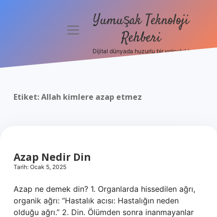
Yumuşak Teknoloji
menüyü
Rehberi
aç
Dijital dünyada huzurlu bir yolculuk!
Anasayfa
Gizlilik
Politikası
Etiket:
Allah kimlere azap etmez
Yasal Uyarı
Hakkımızda
Azap Nedir Din
Tarih: Ocak 5, 2025
Azap ne demek din? 1. Organlarda hissedilen ağrı,
organik ağrı: “Hastalık acısı: Hastalığın neden
olduğu ağrı.” 2. Din. Ölümden sonra inanmayanlar