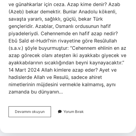
ve günahkarlar için ceza. Azap kime denir? Azab
(Azeb) bekar demektir. Bunlar Anadolu kökenli,
savaşta yararlı, sağlıklı, güçlü, bekar Türk
gençleridir. Azablar, Osmanlı ordusunun hafif
piyadeleriydi. Cehennemde en hafif azap nedir?
Ebû Saîd el-Hudrî’nin rivayetine göre Resûlullah
(s.a.v.) şöyle buyurmuştur: “Cehennem ehlinin en az
azap görecek olanı ateşten iki ayakkabı giyecek ve
ayakkabılarının sıcaklığından beyni kaynayacaktır.”
14 Mart 2024 Allah kimlere azap eder? Ayet ve
hadislerde Allah ve Resulü, sadece ahiret
nimetlerinin müjdesini vermekle kalmamış, aynı
zamanda bu dünyanın…
Azap
Devamını okuyun
Yorum Bırak
Nedir
Din