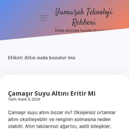
Yumuşak Teknoloji
menüyü
Rehberi
aç
Dijital dünyada huzurlu bir yolculuk!
Anasayfa
Gizlilik
Politikası
Etiket:
Altın suda bozulur mu
Yasal Uyarı
Hakkımızda
Çamaşır Suyu Altını Eritir Mi
Tarih: Aralık 9, 2024
Çamaşır suyu altını bozar mı? Oksijensiz ortamlar
altını oksitleyebilir ve renginin solmasına neden
olabilir. Altın takılarınızı ağartıcı, asitli bileşikler,