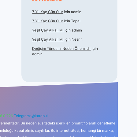
7 Yıl Kaç Gün Olur
için
admin
7 Yıl Kaç Gün Olur
için
Topal
Yeşil Çay Alkali Mi
için
admin
Yeşil Çay Alkali Mi
için
Nesrin
Değişim Yönetimi Neden Önemlidir
için
admin
6 0 726
Telegram: @karabul
ermektedir. Bu nedenle, sitedeki içerikleri proaktif olarak denetleme
uğu kabul etmiş sayılırlar. Bu internet sitesi, herhangi bir marka,