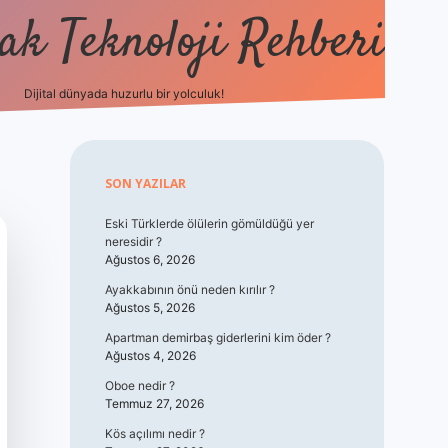
k Teknoloji Rehberi
Dijital dünyada huzurlu bir yolculuk!
vdcasino
Sidebar
SON YAZILAR
Eski Türklerde ölülerin gömüldüğü yer
neresidir ?
Ağustos 6, 2026
Ayakkabının önü neden kırılır ?
Ağustos 5, 2026
Apartman demirbaş giderlerini kim öder ?
Ağustos 4, 2026
Oboe nedir ?
Temmuz 27, 2026
Kös açılımı nedir ?