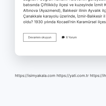
batısında Çiftlikköy ilçesi ve kuzeyinde İzmit K
Altınova (Ayazmend), Balıkesir ilinin Ayvalık ilçe
Çanakkale karayolu üzerinde, İzmir-Balıkesir il
oldu? 1930 yılında Kocaeli’nin Karamürsel ilçes
Altınova
Devamını okuyun
6 Yorum
Mahallesi
Hangi
Ilçede
https://isimyakala.com
https://yati.com.tr
https://i