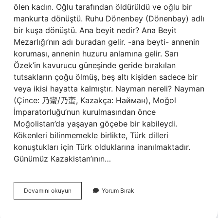
ölen kadın. Oğlu tarafından öldürüldü ve oğlu bir
mankurta dönüştü. Ruhu Dönenbey (Dönenbay) adlı
bir kuşa dönüştü. Ana beyit nedir? Ana Beyit
Mezarlığı’nın adı buradan gelir. -ana beyti- annenin
koruması, annenin huzuru anlamına gelir. Sarı
Özek’in kavurucu güneşinde geride bırakılan
tutsakların çoğu ölmüş, beş altı kişiden sadece bir
veya ikisi hayatta kalmıştır. Nayman nereli? Nayman
(Çince: 乃蠻/乃蛮, Kazakça: Найман), Moğol
İmparatorluğu’nun kurulmasından önce
Moğolistan’da yaşayan göçebe bir kabileydi.
Kökenleri bilinmemekle birlikte, Türk dilleri
konuştukları için Türk olduklarına inanılmaktadır.
Günümüz Kazakistan’ının…
Nayman
Devamını okuyun
Yorum Bırak
Ana
Efsanesi
Nedir