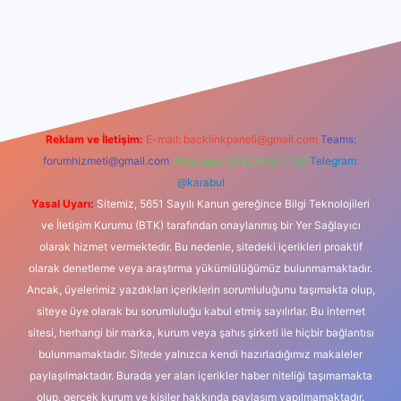
casino
Reklam ve İletişim:
E-mail:
backlinkpaneli@gmail.com
Teams:
forumhizmeti@gmail.com
Whatsapp: 0262 606 0 726
Telegram:
@karabul
Yasal Uyarı:
Sitemiz, 5651 Sayılı Kanun gereğince Bilgi Teknolojileri
ve İletişim Kurumu (BTK) tarafından onaylanmış bir Yer Sağlayıcı
olarak hizmet vermektedir. Bu nedenle, sitedeki içerikleri proaktif
olarak denetleme veya araştırma yükümlülüğümüz bulunmamaktadır.
Ancak, üyelerimiz yazdıkları içeriklerin sorumluluğunu taşımakta olup,
siteye üye olarak bu sorumluluğu kabul etmiş sayılırlar. Bu internet
sitesi, herhangi bir marka, kurum veya şahıs şirketi ile hiçbir bağlantısı
bulunmamaktadır. Sitede yalnızca kendi hazırladığımız makaleler
paylaşılmaktadır. Burada yer alan içerikler haber niteliği taşımamakta
olup, gerçek kurum ve kişiler hakkında paylaşım yapılmamaktadır.