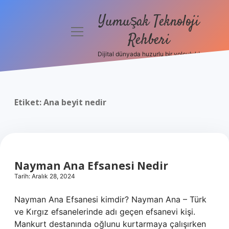
Yumuşak Teknoloji
menüyü
Rehberi
aç
Dijital dünyada huzurlu bir yolculuk!
Anasayfa
Gizlilik
Politikası
Etiket:
Ana beyit nedir
Yasal Uyarı
Hakkımızda
Nayman Ana Efsanesi Nedir
Tarih: Aralık 28, 2024
Nayman Ana Efsanesi kimdir? Nayman Ana – Türk
ve Kırgız efsanelerinde adı geçen efsanevi kişi.
Mankurt destanında oğlunu kurtarmaya çalışırken