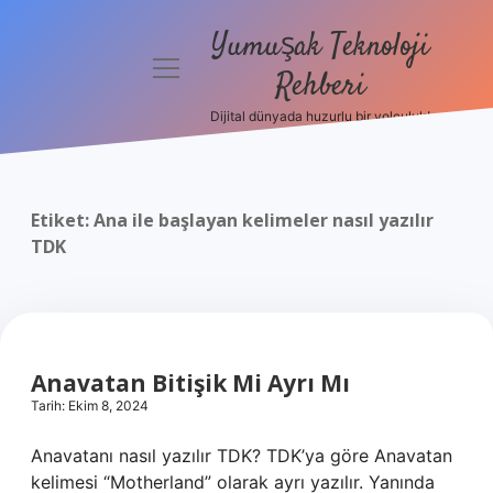
Yumuşak Teknoloji
menüyü
Rehberi
aç
Dijital dünyada huzurlu bir yolculuk!
Anasayfa
Gizlilik
Politikası
Etiket:
Ana ile başlayan kelimeler nasıl yazılır
TDK
Yasal Uyarı
Hakkımızda
Anavatan Bitişik Mi Ayrı Mı
Tarih: Ekim 8, 2024
Anavatanı nasıl yazılır TDK? TDK’ya göre Anavatan
kelimesi “Motherland” olarak ayrı yazılır. Yanında