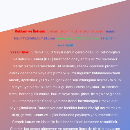
dcasino
Reklam ve İletişim:
E-mail:
backlinkpaneli@gmail.com
Teams:
forumhizmeti@gmail.com
Whatsapp: 0262 606 0 726
Telegram:
@karabul
Yasal Uyarı:
Sitemiz, 5651 Sayılı Kanun gereğince Bilgi Teknolojileri
ve İletişim Kurumu (BTK) tarafından onaylanmış bir Yer Sağlayıcı
olarak hizmet vermektedir. Bu nedenle, sitedeki içerikleri proaktif
olarak denetleme veya araştırma yükümlülüğümüz bulunmamaktadır.
Ancak, üyelerimiz yazdıkları içeriklerin sorumluluğunu taşımakta olup,
siteye üye olarak bu sorumluluğu kabul etmiş sayılırlar. Bu internet
sitesi, herhangi bir marka, kurum veya şahıs şirketi ile hiçbir bağlantısı
bulunmamaktadır. Sitede yalnızca kendi hazırladığımız makaleler
paylaşılmaktadır. Burada yer alan içerikler haber niteliği taşımamakta
olup, gerçek kurum ve kişiler hakkında paylaşım yapılmamaktadır.
Gerçek kurum ve kişiler ile isim benzerlikleri tamamen tesadüfidir.
Sitemiz, kar amacı gütmeyen ve tamamen ücretsiz bir bilgi paylaşım