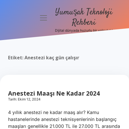
Yumuşak Teknoloji
menüyü
Rehberi
aç
Dijital dünyada huzurlu bir yolculuk!
Anasayfa
Gizlilik
Politikası
Etiket:
Anestezi kaç gün çalışır
Yasal Uyarı
Hakkımızda
Anestezi Maaşı Ne Kadar 2024
Tarih: Ekim 12, 2024
4 yıllık anestezi ne kadar maaş alır? Kamu
hastanelerinde anestezi teknisyenlerinin başlangıç ​​
maaşları genellikle 21.000 TL ile 27.000 TL arasında