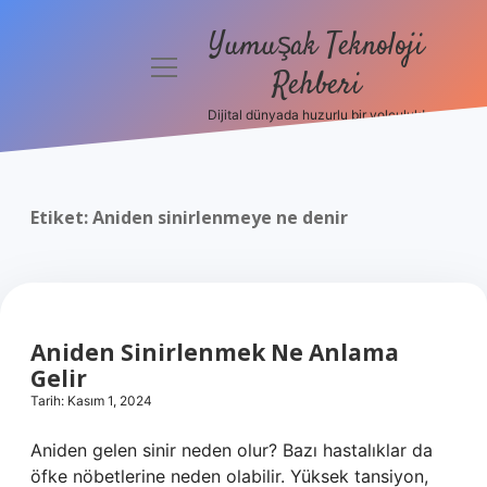
Yumuşak Teknoloji
menüyü
Rehberi
aç
Dijital dünyada huzurlu bir yolculuk!
Anasayfa
Gizlilik
Politikası
Etiket:
Aniden sinirlenmeye ne denir
Yasal Uyarı
Hakkımızda
Aniden Sinirlenmek Ne Anlama
Gelir
Tarih: Kasım 1, 2024
Aniden gelen sinir neden olur? Bazı hastalıklar da
öfke nöbetlerine neden olabilir. Yüksek tansiyon,