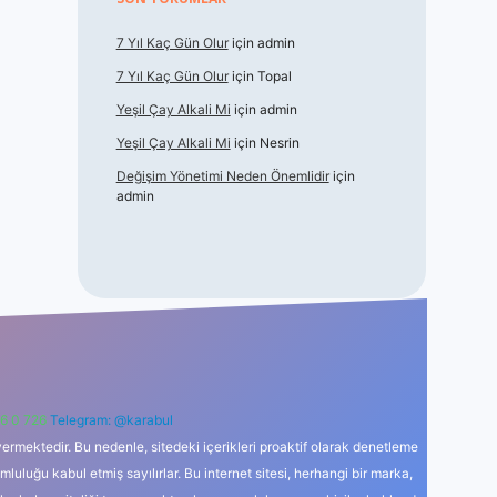
7 Yıl Kaç Gün Olur
için
admin
7 Yıl Kaç Gün Olur
için
Topal
Yeşil Çay Alkali Mi
için
admin
Yeşil Çay Alkali Mi
için
Nesrin
Değişim Yönetimi Neden Önemlidir
için
admin
6 0 726
Telegram: @karabul
ermektedir. Bu nedenle, sitedeki içerikleri proaktif olarak denetleme
uğu kabul etmiş sayılırlar. Bu internet sitesi, herhangi bir marka,