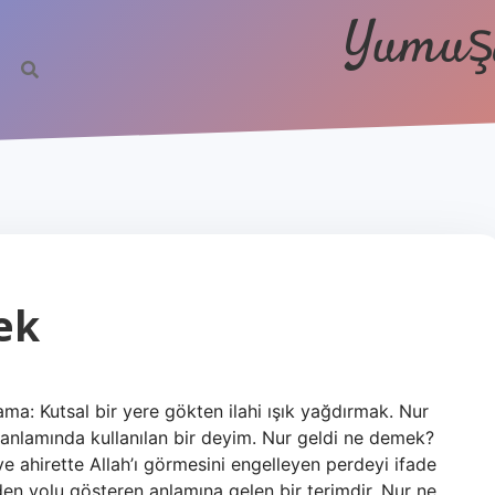
Yumuşa
ek
ama: Kutsal bir yere gökten ilahi ışık yağdırmak. Nur
nlamında kullanılan bir deyim. Nur geldi ne demek?
ve ahirette Allah’ı görmesini engelleyen perdeyi ifade
en yolu gösteren anlamına gelen bir terimdir. Nur ne