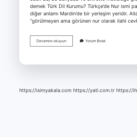
demek Türk Dil Kurumu? Türkçe’de Nur ismi parl
diğer anlamı Mardin’de bir yerleşim yeridir. All
“görülmeyen ama görünen nur olarak ilahi cevhe
Nur
Devamını okuyun
Yorum Bırak
Inmiş
Ne
Demek
https://isimyakala.com
https://yati.com.tr
https://i