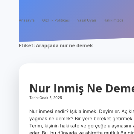
Anasayfa
Gizlilik Politikası
Yasal Uyarı
Hakkımızda
Etiket:
Arapçada nur ne demek
Nur Inmiş Ne Dem
Tarih: Ocak 5, 2025
Nur inmesi nedir? Işıkla inmek. Deyimler. Açıkl
yağmak ne demek? Bir yere bereket getirmek a
Terim, kişinin hakikate ve gerçeğe ulaşmasını 
eder. Bu, bu dünyada ve ahirette mutluluğa gid