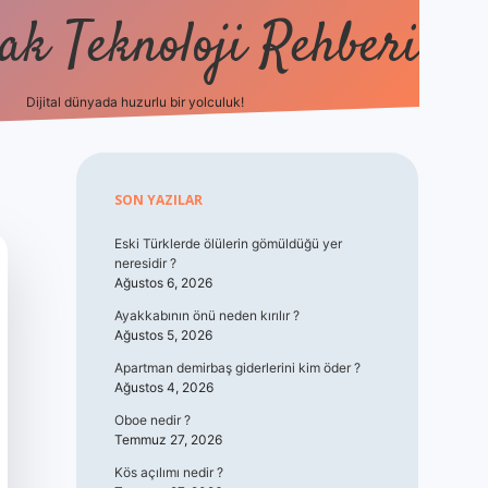
k Teknoloji Rehberi
Dijital dünyada huzurlu bir yolculuk!
vdcasino
Sidebar
SON YAZILAR
Eski Türklerde ölülerin gömüldüğü yer
neresidir ?
Ağustos 6, 2026
Ayakkabının önü neden kırılır ?
Ağustos 5, 2026
Apartman demirbaş giderlerini kim öder ?
Ağustos 4, 2026
Oboe nedir ?
Temmuz 27, 2026
Kös açılımı nedir ?