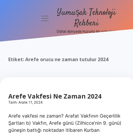
Yumuşak Teknoloji
menüyü
Rehberi
aç
Dijital dünyada huzurlu bir yolculuk!
Anasayfa
Gizlilik
Politikası
Etiket:
Arefe orucu ne zaman tutulur 2024
Yasal Uyarı
Hakkımızda
Arefe Vakfesi Ne Zaman 2024
Tarih: Aralık 11, 2024
Arefe vakfesi ne zaman? Arafat Vakfının Geçerlilik
Şartları b) Vakfın, Arefe günü (Zilhicce’nin 9. günü)
güneşin battığı noktadan itibaren Kurban