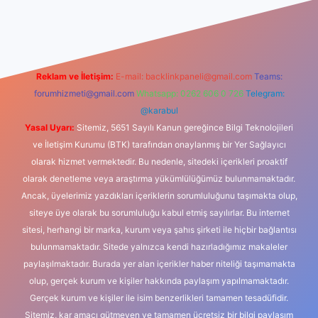
dcasino
Reklam ve İletişim:
E-mail:
backlinkpaneli@gmail.com
Teams:
forumhizmeti@gmail.com
Whatsapp: 0262 606 0 726
Telegram:
@karabul
Yasal Uyarı:
Sitemiz, 5651 Sayılı Kanun gereğince Bilgi Teknolojileri
ve İletişim Kurumu (BTK) tarafından onaylanmış bir Yer Sağlayıcı
olarak hizmet vermektedir. Bu nedenle, sitedeki içerikleri proaktif
olarak denetleme veya araştırma yükümlülüğümüz bulunmamaktadır.
Ancak, üyelerimiz yazdıkları içeriklerin sorumluluğunu taşımakta olup,
siteye üye olarak bu sorumluluğu kabul etmiş sayılırlar. Bu internet
sitesi, herhangi bir marka, kurum veya şahıs şirketi ile hiçbir bağlantısı
bulunmamaktadır. Sitede yalnızca kendi hazırladığımız makaleler
paylaşılmaktadır. Burada yer alan içerikler haber niteliği taşımamakta
olup, gerçek kurum ve kişiler hakkında paylaşım yapılmamaktadır.
Gerçek kurum ve kişiler ile isim benzerlikleri tamamen tesadüfidir.
Sitemiz, kar amacı gütmeyen ve tamamen ücretsiz bir bilgi paylaşım