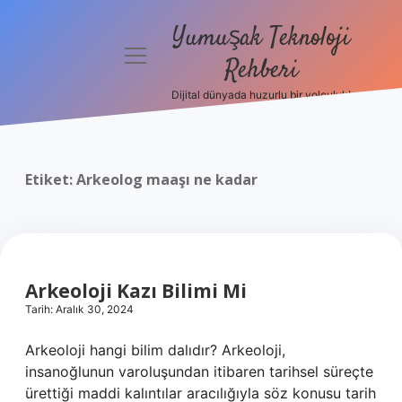
Yumuşak Teknoloji
menüyü
Rehberi
aç
Dijital dünyada huzurlu bir yolculuk!
Anasayfa
Gizlilik
Politikası
Etiket:
Arkeolog maaşı ne kadar
Yasal Uyarı
Hakkımızda
Arkeoloji Kazı Bilimi Mi
Tarih: Aralık 30, 2024
Arkeoloji hangi bilim dalıdır? Arkeoloji,
insanoğlunun varoluşundan itibaren tarihsel süreçte
ürettiği maddi kalıntılar aracılığıyla söz konusu tarih