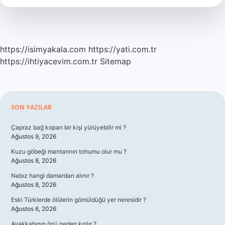
https://isimyakala.com
https://yati.com.tr
https://ihtiyacevim.com.tr
Sitemap
Sidebar
SON YAZILAR
Çapraz bağ kopan bir kişi yürüyebilir mi ?
Ağustos 9, 2026
Kuzu göbeği mantarının tohumu olur mu ?
Ağustos 8, 2026
Nabız hangi damardan alınır ?
Ağustos 8, 2026
Eski Türklerde ölülerin gömüldüğü yer neresidir ?
Ağustos 6, 2026
Ayakkabının önü neden kırılır ?