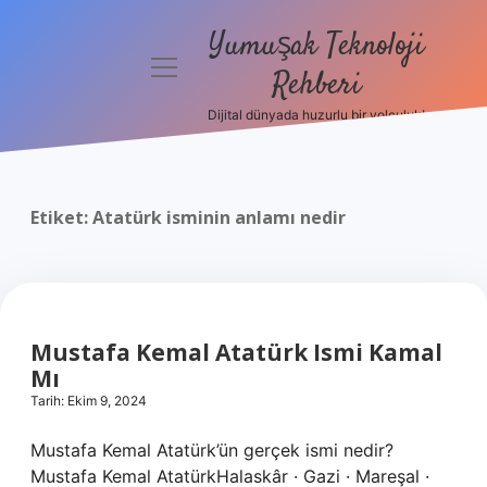
Yumuşak Teknoloji
menüyü
Rehberi
aç
Dijital dünyada huzurlu bir yolculuk!
Anasayfa
Gizlilik
Politikası
Etiket:
Atatürk isminin anlamı nedir
Yasal Uyarı
Hakkımızda
Mustafa Kemal Atatürk Ismi Kamal
Mı
Tarih: Ekim 9, 2024
Mustafa Kemal Atatürk’ün gerçek ismi nedir?
Mustafa Kemal AtatürkHalaskâr · Gazi · Mareşal ·