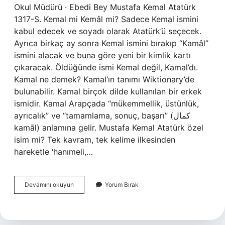
Okul Müdürü · Ebedi Bey Mustafa Kemal Atatürk
1317-S. Kemal mi Kemâl mi? Sadece Kemal ismini
kabul edecek ve soyadı olarak Atatürk’ü seçecek.
Ayrıca birkaç ay sonra Kemal ismini bırakıp “Kamâl”
ismini alacak ve buna göre yeni bir kimlik kartı
çıkaracak. Öldüğünde ismi Kemal değil, Kamal’dı.
Kamal ne demek? Kamal’ın tanımı Wiktionary’de
bulunabilir. Kamal birçok dilde kullanılan bir erkek
ismidir. Kamal Arapçada “mükemmellik, üstünlük,
ayrıcalık” ve “tamamlama, sonuç, başarı” (كمال‌
kamāl) anlamına gelir. Mustafa Kemal Atatürk özel
isim mi? Tek kavram, tek kelime ilkesinden
hareketle ‘hanımeli,…
Mustafa
Devamını okuyun
Yorum Bırak
Kemal
Atatürk
Ismi
Kamal