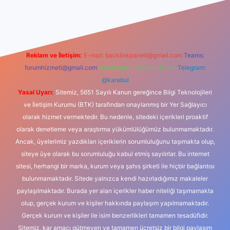
dcasino
Reklam ve İletişim:
E-mail:
backlinkpaneli@gmail.com
Teams:
forumhizmeti@gmail.com
Whatsapp: 0262 606 0 726
Telegram:
@karabul
Yasal Uyarı:
Sitemiz, 5651 Sayılı Kanun gereğince Bilgi Teknolojileri
ve İletişim Kurumu (BTK) tarafından onaylanmış bir Yer Sağlayıcı
olarak hizmet vermektedir. Bu nedenle, sitedeki içerikleri proaktif
olarak denetleme veya araştırma yükümlülüğümüz bulunmamaktadır.
Ancak, üyelerimiz yazdıkları içeriklerin sorumluluğunu taşımakta olup,
siteye üye olarak bu sorumluluğu kabul etmiş sayılırlar. Bu internet
sitesi, herhangi bir marka, kurum veya şahıs şirketi ile hiçbir bağlantısı
bulunmamaktadır. Sitede yalnızca kendi hazırladığımız makaleler
paylaşılmaktadır. Burada yer alan içerikler haber niteliği taşımamakta
olup, gerçek kurum ve kişiler hakkında paylaşım yapılmamaktadır.
Gerçek kurum ve kişiler ile isim benzerlikleri tamamen tesadüfidir.
Sitemiz, kar amacı gütmeyen ve tamamen ücretsiz bir bilgi paylaşım