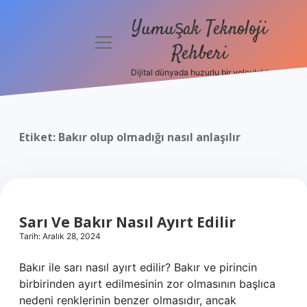
Yumuşak Teknoloji
menüyü
Rehberi
aç
Dijital dünyada huzurlu bir yolculuk!
Anasayfa
Gizlilik
Politikası
Etiket:
Bakır olup olmadığı nasıl anlaşılır
Yasal Uyarı
Hakkımızda
Sarı Ve Bakır Nasıl Ayırt Edilir
Tarih: Aralık 28, 2024
Bakır ile sarı nasıl ayırt edilir? Bakır ve pirincin
birbirinden ayırt edilmesinin zor olmasının başlıca
nedeni renklerinin benzer olmasıdır, ancak