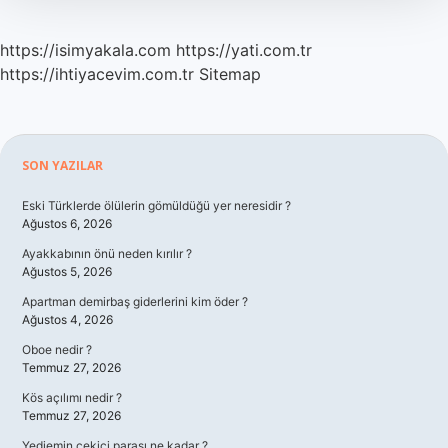
https://isimyakala.com
https://yati.com.tr
https://ihtiyacevim.com.tr
Sitemap
Sidebar
SON YAZILAR
Eski Türklerde ölülerin gömüldüğü yer neresidir ?
Ağustos 6, 2026
Ayakkabının önü neden kırılır ?
Ağustos 5, 2026
Apartman demirbaş giderlerini kim öder ?
Ağustos 4, 2026
Oboe nedir ?
Temmuz 27, 2026
Kös açılımı nedir ?
Temmuz 27, 2026
Yediemin çekici parası ne kadar ?