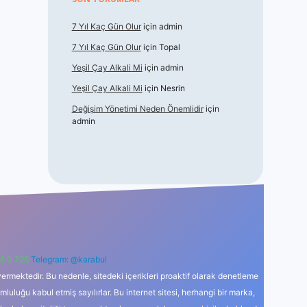
7 Yıl Kaç Gün Olur
için
admin
7 Yıl Kaç Gün Olur
için
Topal
Yeşil Çay Alkali Mi
için
admin
Yeşil Çay Alkali Mi
için
Nesrin
Değişim Yönetimi Neden Önemlidir
için
admin
6 0 726
Telegram: @karabul
ermektedir. Bu nedenle, sitedeki içerikleri proaktif olarak denetleme
uğu kabul etmiş sayılırlar. Bu internet sitesi, herhangi bir marka,