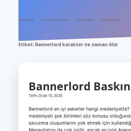
Anasayfa
Gizlilik Politikası
Yasal Uyarı
Hakkımızda
Etiket:
Bannerlord karakter ne zaman ölür
Bannerlord Baskın
Tarih: Ocak 15, 2025
Bannerlord en iyi askerler hangi medeniyette? 
medeniyeti şok birimleri söz konusu olduğunda
savunma oluşumlarını yok etmek için kullandığın
Menavliaton da çok iyidir, ancak en iyisi Aser