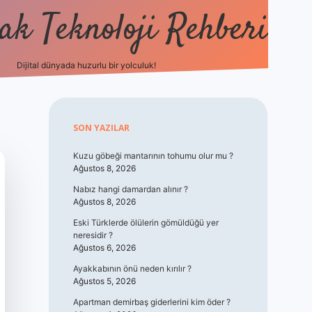
k Teknoloji Rehberi
Dijital dünyada huzurlu bir yolculuk!
vdcasino
Sidebar
SON YAZILAR
Kuzu göbeği mantarının tohumu olur mu ?
Ağustos 8, 2026
Nabız hangi damardan alınır ?
Ağustos 8, 2026
Eski Türklerde ölülerin gömüldüğü yer
neresidir ?
Ağustos 6, 2026
Ayakkabının önü neden kırılır ?
Ağustos 5, 2026
Apartman demirbaş giderlerini kim öder ?