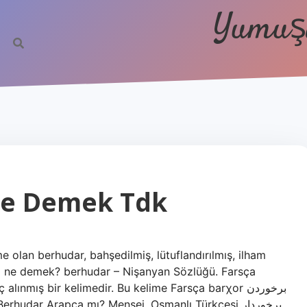
Yumuşa
Ne Demek Tdk
e olan berhudar, bahşedilmiş, lütuflandırılmış, ilham
a ne demek? berhudar – Nişanyan Sözlüğü. Farsça
rhudar Arapça mı? Menşei. Osmanlı Türkçesi برخوردار