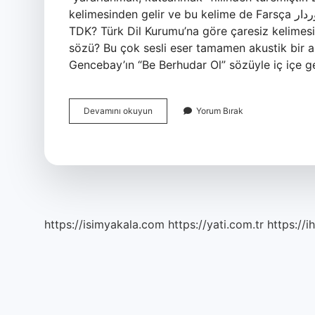
kelimesinden gelir ve bu kelime de Farsça برخوردار (barxordâr) kelimesinden gelir. Bîçâre ne demek
TDK? Türk Dil Kurumu’na göre çaresiz kelimesi
sözü? Bu çok sesli eser tamamen akustik bir alt
Gencebay’ın “Be Berhudar Ol” sözüyle iç içe g
Berhudar
Devamını okuyun
Yorum Bırak
Olmak
Ne
Demek
Tdk
https://isimyakala.com
https://yati.com.tr
https://i