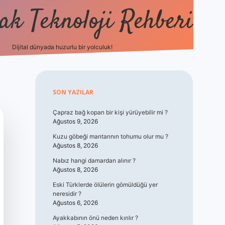
k Teknoloji Rehberi
Dijital dünyada huzurlu bir yolculuk!
vdcasino
Sidebar
SON YAZILAR
Çapraz bağ kopan bir kişi yürüyebilir mi ?
Ağustos 9, 2026
Kuzu göbeği mantarının tohumu olur mu ?
Ağustos 8, 2026
Nabız hangi damardan alınır ?
Ağustos 8, 2026
Eski Türklerde ölülerin gömüldüğü yer
neresidir ?
Ağustos 6, 2026
Ayakkabının önü neden kırılır ?