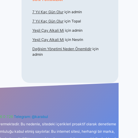
7 Yıl Kaç Gün Olur
için
admin
7 Yıl Kaç Gün Olur
için
Topal
Yeşil Çay Alkali Mi
için
admin
Yeşil Çay Alkali Mi
için
Nesrin
Değişim Yönetimi Neden Önemlidir
için
admin
6 0 726
Telegram: @karabul
ermektedir. Bu nedenle, sitedeki içerikleri proaktif olarak denetleme
uğu kabul etmiş sayılırlar. Bu internet sitesi, herhangi bir marka,