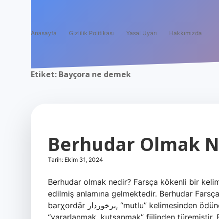
Anasayfa
Gizlilik Politikası
Yasal Uyarı
Hakkımızda
Etiket:
Bayçora ne demek
Berhudar Olmak 
Tarih: Ekim 31, 2024
Berhudar olmak nedir? Farsça kökenli bir kelim
edilmiş anlamına gelmektedir. Berhudar Farsç
barχordār برخوردار, “mutlu” kelimesinden ödünç alınmış bir kelimedir. Bu kelime Farsça barχor برخوردن
“yararlanmak, kutsanmak” fiilinden türemiştir. Be