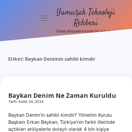
Yumuşak Teknoloji
menüyü
Rehberi
aç
Dijital dünyada huzurlu bir yolculuk!
Anasayfa
Gizlilik
Politikası
Etiket:
Baykan Denimin sahibi kimdir
Yasal Uyarı
Hakkımızda
Baykan Denim Ne Zaman Kuruldu
Tarih: Aralık 24, 2024
Baykan Denim’in sahibi kimdir? Yönetim Kurulu
Başkanı Erkan Baykan; Türkiye’nin farklı illerinde
açtıkları atölyelerle dolaylı olarak 4 bin kişiye