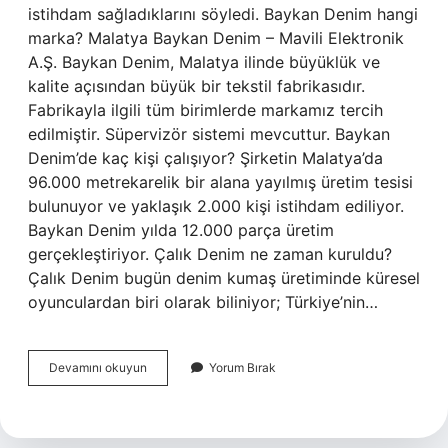
istihdam sağladıklarını söyledi. Baykan Denim hangi
marka? Malatya Baykan Denim – Mavili Elektronik
A.Ş. Baykan Denim, Malatya ilinde büyüklük ve
kalite açısından büyük bir tekstil fabrikasıdır.
Fabrikayla ilgili tüm birimlerde markamız tercih
edilmiştir. Süpervizör sistemi mevcuttur. Baykan
Denim’de kaç kişi çalışıyor? Şirketin Malatya’da
96.000 metrekarelik bir alana yayılmış üretim tesisi
bulunuyor ve yaklaşık 2.000 kişi istihdam ediliyor.
Baykan Denim yılda 12.000 parça üretim
gerçekleştiriyor. Çalık Denim ne zaman kuruldu?
Çalık Denim bugün denim kumaş üretiminde küresel
oyunculardan biri olarak biliniyor; Türkiye’nin…
Baykan
Devamını okuyun
Yorum Bırak
Denim
Ne
Zaman
Kuruldu