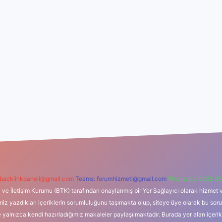
backlinkpaneli@gmail.com
Teams:
forumhizmeti@gmail.com
Whatsapp: 0262 60
i ve İletişim Kurumu (BTK) tarafından onaylanmış bir Yer Sağlayıcı olarak hizmet v
azdıkları içeriklerin sorumluluğunu taşımakta olup, siteye üye olarak bu sorumlul
e yalnızca kendi hazırladığımız makaleler paylaşılmaktadır. Burada yer alan içeri