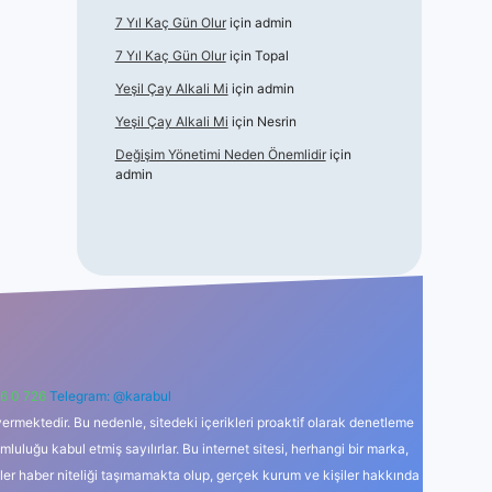
7 Yıl Kaç Gün Olur
için
admin
7 Yıl Kaç Gün Olur
için
Topal
Yeşil Çay Alkali Mi
için
admin
Yeşil Çay Alkali Mi
için
Nesrin
Değişim Yönetimi Neden Önemlidir
için
admin
6 0 726
Telegram: @karabul
ermektedir. Bu nedenle, sitedeki içerikleri proaktif olarak denetleme
uğu kabul etmiş sayılırlar. Bu internet sitesi, herhangi bir marka,
kler haber niteliği taşımamakta olup, gerçek kurum ve kişiler hakkında