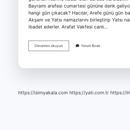
Bayramı arefesi cumartesi gününe denk geliyor
hangi gün çıkacak? Hacılar, Arefe günü gün bat
Akşam ve Yatsı namazlarını birleştirip Yatsı na
ibadet ederler. Arafat Vakfesi canlı…
Arefe
Devamını okuyun
Yorum Bırak
Vakfesi
Ne
Zaman
2024
https://isimyakala.com
https://yati.com.tr
https://i