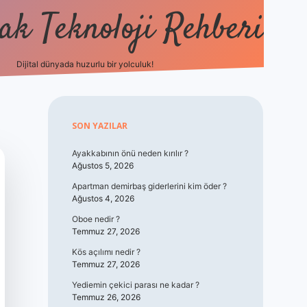
k Teknoloji Rehberi
Dijital dünyada huzurlu bir yolculuk!
vdcasino
Sidebar
SON YAZILAR
Ayakkabının önü neden kırılır ?
Ağustos 5, 2026
Apartman demirbaş giderlerini kim öder ?
Ağustos 4, 2026
Oboe nedir ?
Temmuz 27, 2026
Kös açılımı nedir ?
Temmuz 27, 2026
Yediemin çekici parası ne kadar ?
Temmuz 26, 2026