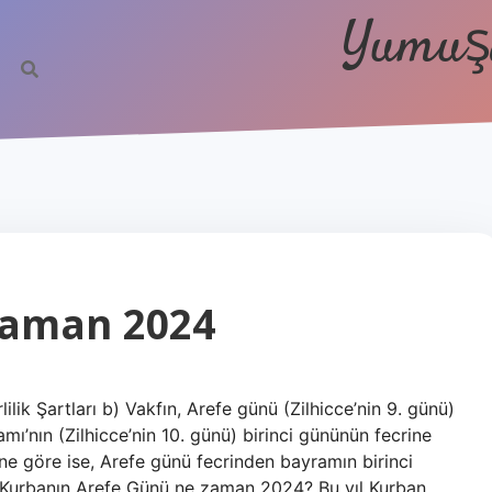
Yumuşa
Zaman 2024
lik Şartları b) Vakfın, Arefe günü (Zilhicce’nin 9. günü)
ı’nın (Zilhicce’nin 10. günü) birinci gününün fecrine
e göre ise, Arefe günü fecrinden bayramın birinci
. Kurbanın Arefe Günü ne zaman 2024? Bu yıl Kurban