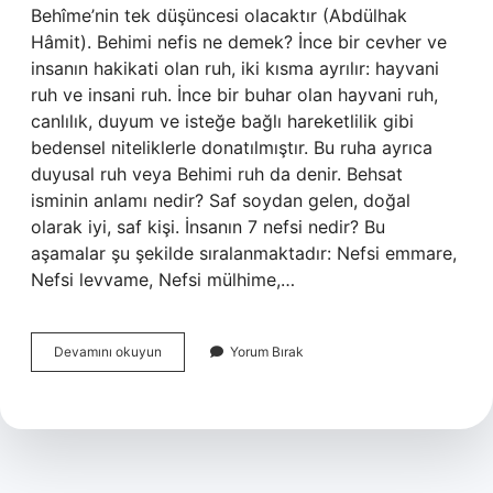
Behîme’nin tek düşüncesi olacaktır (Abdülhak
Hâmit). Behimi nefis ne demek? İnce bir cevher ve
insanın hakikati olan ruh, iki kısma ayrılır: hayvani
ruh ve insani ruh. İnce bir buhar olan hayvani ruh,
canlılık, duyum ve isteğe bağlı hareketlilik gibi
bedensel niteliklerle donatılmıştır. Bu ruha ayrıca
duyusal ruh veya Behimi ruh da denir. Behsat
isminin anlamı nedir? Saf soydan gelen, doğal
olarak iyi, saf kişi. İnsanın 7 nefsi nedir? Bu
aşamalar şu şekilde sıralanmaktadır: Nefsi emmare,
Nefsi levvame, Nefsi mülhime,…
Behist
Devamını okuyun
Yorum Bırak
Ne
Anlama
Gelir