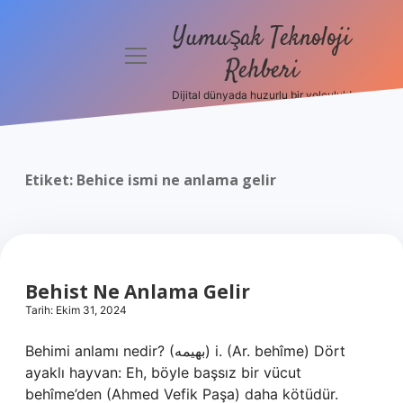
Yumuşak Teknoloji
menüyü
Rehberi
aç
Dijital dünyada huzurlu bir yolculuk!
Anasayfa
Gizlilik
Politikası
Etiket:
Behice ismi ne anlama gelir
Yasal Uyarı
Hakkımızda
Behist Ne Anlama Gelir
Tarih: Ekim 31, 2024
Behimi anlamı nedir? (ﺑﻬﻴﻤﻪ) i. (Ar. behîme) Dört
ayaklı hayvan: Eh, böyle başsız bir vücut
behîme’den (Ahmed Vefik Paşa) daha kötüdür.