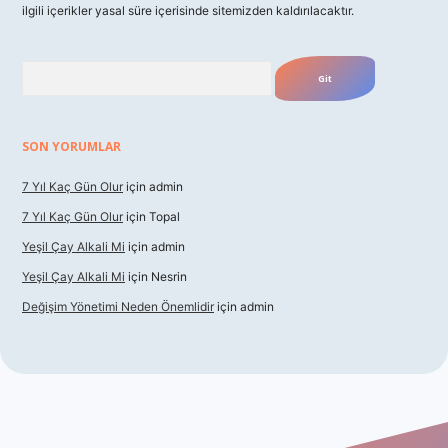
ilgili içerikler yasal süre içerisinde sitemizden kaldırılacaktır.
Arama
SON YORUMLAR
7 Yıl Kaç Gün Olur
için
admin
7 Yıl Kaç Gün Olur
için
Topal
Yeşil Çay Alkali Mi
için
admin
Yeşil Çay Alkali Mi
için
Nesrin
Değişim Yönetimi Neden Önemlidir
için
admin
dcasino