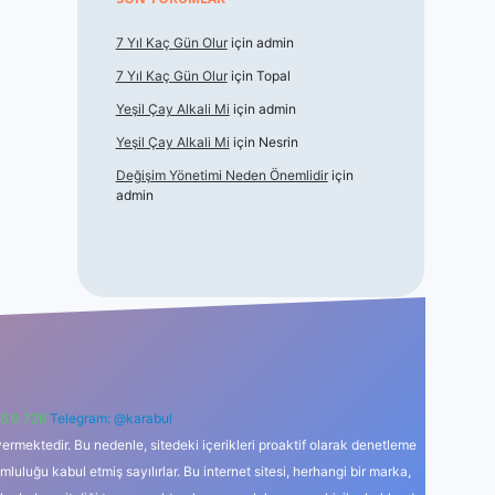
7 Yıl Kaç Gün Olur
için
admin
7 Yıl Kaç Gün Olur
için
Topal
Yeşil Çay Alkali Mi
için
admin
Yeşil Çay Alkali Mi
için
Nesrin
Değişim Yönetimi Neden Önemlidir
için
admin
6 0 726
Telegram: @karabul
ermektedir. Bu nedenle, sitedeki içerikleri proaktif olarak denetleme
uğu kabul etmiş sayılırlar. Bu internet sitesi, herhangi bir marka,