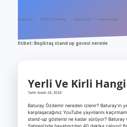
Anasayfa
Gizlilik Politikası
Yasal Uyarı
Hakkımızda
Etiket:
Beşiktaş stand up gecesi nerede
Yerli Ve Kirli Hang
Tarih: Aralık 24, 2024
Baturay Özdemir nereden izlenir? Baturay’ın ye
karşılaşacağınız YouTube yayınlarını kaçırmam
stand-up gösterisi ne kadar sürüyor? Batura
Sahnesi’nde hayatınızdan 40 dakika çalıyor! 