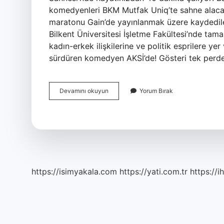
komedyenleri BKM Mutfak Uniq’te sahne alaca
maratonu Gain’de yayınlanmak üzere kaydedil
Bilkent Üniversitesi İşletme Fakültesi’nde ta
kadın-erkek ilişkilerine ve politik esprilere yer
sürdüren komedyen AKSİ’de! Gösteri tek per
Yerli
Devamını okuyun
Yorum Bırak
Ve
Kirli
Hangi
Platformda
https://isimyakala.com
https://yati.com.tr
https://i