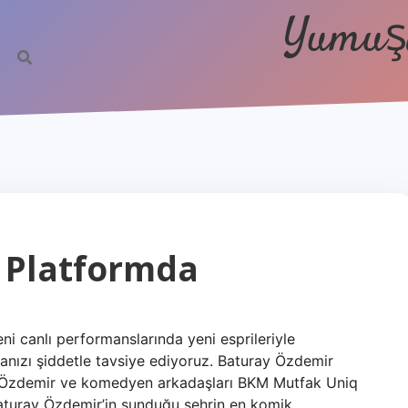
Yumuşa
i Platformda
ni canlı performanslarında yeni esprileriyle
anızı şiddetle tavsiye ediyoruz. Baturay Özdemir
y Özdemir ve komedyen arkadaşları BKM Mutfak Uniq
Baturay Özdemir’in sunduğu şehrin en komik