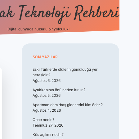
k Teknoloji Rehberi
Dijital dünyada huzurlu bir yolculuk!
vdcasino
Sidebar
SON YAZILAR
Eski Türklerde ölülerin gömüldüğü yer
neresidir ?
Ağustos 6, 2026
Ayakkabının önü neden kırılır ?
Ağustos 5, 2026
Apartman demirbaş giderlerini kim öder ?
Ağustos 4, 2026
Oboe nedir ?
Temmuz 27, 2026
Kös açılımı nedir ?