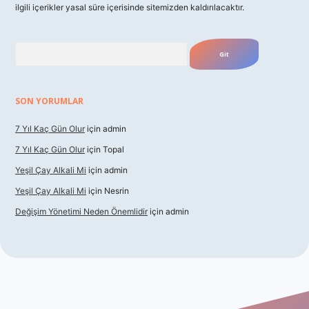
ilgili içerikler yasal süre içerisinde sitemizden kaldırılacaktır.
Arama
SON YORUMLAR
7 Yıl Kaç Gün Olur
için
admin
7 Yıl Kaç Gün Olur
için
Topal
Yeşil Çay Alkali Mi
için
admin
Yeşil Çay Alkali Mi
için
Nesrin
Değişim Yönetimi Neden Önemlidir
için
admin
dcasino