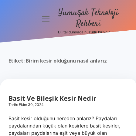
Yumuşak Teknoloji
menüyü
Rehberi
aç
Dijital dünyada huzurlu bir yolculuk!
Anasayfa
Gizlilik
Politikası
Etiket:
Birim kesir olduğunu nasıl anlarız
Yasal Uyarı
Hakkımızda
Basit Ve Bileşik Kesir Nedir
Tarih: Ekim 30, 2024
Basit kesir olduğunu nereden anlarız? Paydaları
paydalarından küçük olan kesirlere basit kesirler,
paydaları paydalarına eşit veya büyük olan