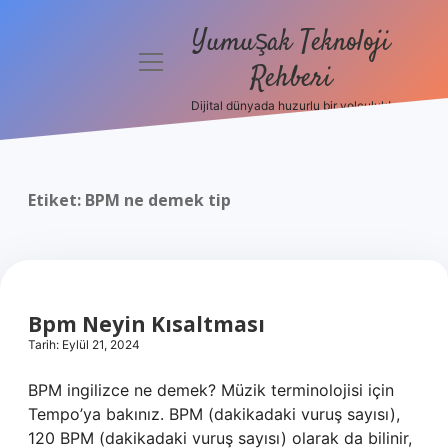
Yumuşak Teknoloji
menüyü
Rehberi
aç
Dijital dünyada huzurlu bir yolculuk!
Anasayfa
Gizlilik
Politikası
Etiket:
BPM ne demek tip
Yasal Uyarı
Hakkımızda
Bpm Neyin Kısaltması
Tarih: Eylül 21, 2024
BPM ingilizce ne demek? Müzik terminolojisi için
Tempo’ya bakınız. BPM (dakikadaki vuruş sayısı),
120 BPM (dakikadaki vuruş sayısı) olarak da bilinir,