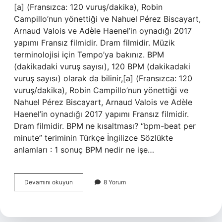
[a] (Fransızca: 120 vuruş/dakika), Robin
Campillo’nun yönettiği ve Nahuel Pérez Biscayart,
Arnaud Valois ve Adèle Haenel’in oynadığı 2017
yapımı Fransız filmidir. Dram filmidir. Müzik
terminolojisi için Tempo’ya bakınız. BPM
(dakikadaki vuruş sayısı), 120 BPM (dakikadaki
vuruş sayısı) olarak da bilinir,[a] (Fransızca: 120
vuruş/dakika), Robin Campillo’nun yönettiği ve
Nahuel Pérez Biscayart, Arnaud Valois ve Adèle
Haenel’in oynadığı 2017 yapımı Fransız filmidir.
Dram filmidir. BPM ne kısaltması? “bpm-beat per
minute” teriminin Türkçe İngilizce Sözlükte
anlamları : 1 sonuç BPM nedir ne işe…
Bpm
Devamını okuyun
8 Yorum
Neyin
Kısaltması