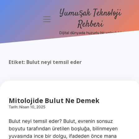
Yumuşak Teknoloji
menüyü
Rehberi
aç
Dijital dünyada huzurlu bir yolculuk!
Anasayfa
Gizlilik
Politikası
Etiket:
Bulut neyi temsil eder
Yasal Uyarı
Hakkımızda
Mitolojide Bulut Ne Demek
Tarih: Nisan 10, 2025
Bulut neyi temsil eder? Bulut, evrenin sonsuz
boyutu tarafından üretilen boşluğa, bilinmeyen
yuvasında ince bir dolgu, ifadeden önce mana