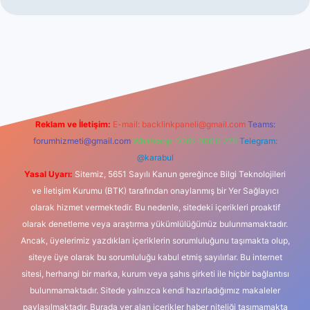
dcasino
Reklam ve İletişim:
E-mail:
backlinkpaneli@gmail.com
Teams:
forumhizmeti@gmail.com
Whatsapp: 0262 606 0 726
Telegram:
@karabul
Yasal Uyarı:
Sitemiz, 5651 Sayılı Kanun gereğince Bilgi Teknolojileri
ve İletişim Kurumu (BTK) tarafından onaylanmış bir Yer Sağlayıcı
olarak hizmet vermektedir. Bu nedenle, sitedeki içerikleri proaktif
olarak denetleme veya araştırma yükümlülüğümüz bulunmamaktadır.
Ancak, üyelerimiz yazdıkları içeriklerin sorumluluğunu taşımakta olup,
siteye üye olarak bu sorumluluğu kabul etmiş sayılırlar. Bu internet
sitesi, herhangi bir marka, kurum veya şahıs şirketi ile hiçbir bağlantısı
bulunmamaktadır. Sitede yalnızca kendi hazırladığımız makaleler
paylaşılmaktadır. Burada yer alan içerikler haber niteliği taşımamakta