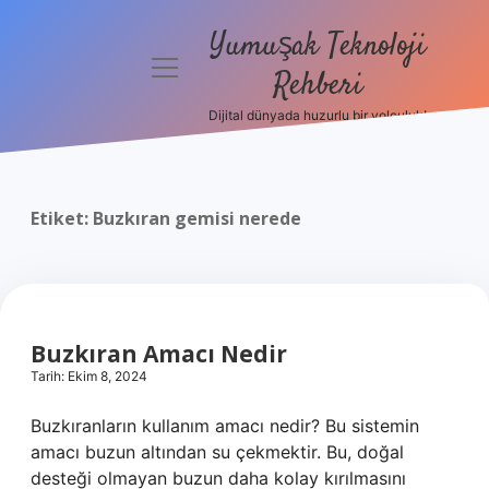
Yumuşak Teknoloji
menüyü
Rehberi
aç
Dijital dünyada huzurlu bir yolculuk!
Anasayfa
Gizlilik
Politikası
Etiket:
Buzkıran gemisi nerede
Yasal Uyarı
Hakkımızda
Buzkıran Amacı Nedir
Tarih: Ekim 8, 2024
Buzkıranların kullanım amacı nedir? Bu sistemin
amacı buzun altından su çekmektir. Bu, doğal
desteği olmayan buzun daha kolay kırılmasını