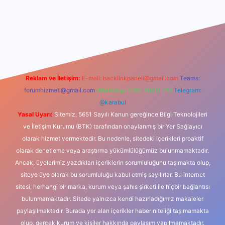
dcasino
Reklam ve İletişim:
E-mail:
backlinkpaneli@gmail.com
Teams:
forumhizmeti@gmail.com
Whatsapp: 0262 606 0 726
Telegram:
@karabul
Yasal Uyarı:
Sitemiz, 5651 Sayılı Kanun gereğince Bilgi Teknolojileri
ve İletişim Kurumu (BTK) tarafından onaylanmış bir Yer Sağlayıcı
olarak hizmet vermektedir. Bu nedenle, sitedeki içerikleri proaktif
olarak denetleme veya araştırma yükümlülüğümüz bulunmamaktadır.
Ancak, üyelerimiz yazdıkları içeriklerin sorumluluğunu taşımakta olup,
siteye üye olarak bu sorumluluğu kabul etmiş sayılırlar. Bu internet
sitesi, herhangi bir marka, kurum veya şahıs şirketi ile hiçbir bağlantısı
bulunmamaktadır. Sitede yalnızca kendi hazırladığımız makaleler
paylaşılmaktadır. Burada yer alan içerikler haber niteliği taşımamakta
olup, gerçek kurum ve kişiler hakkında paylaşım yapılmamaktadır.