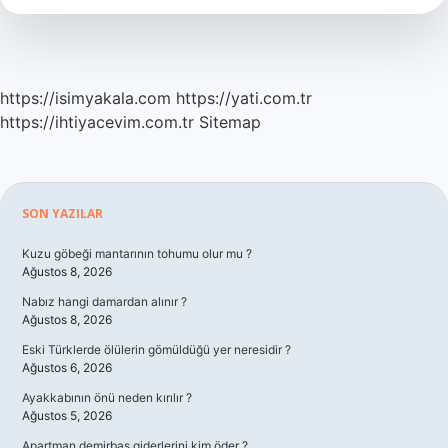
https://isimyakala.com
https://yati.com.tr
https://ihtiyacevim.com.tr
Sitemap
Sidebar
SON YAZILAR
Kuzu göbeği mantarının tohumu olur mu ?
Ağustos 8, 2026
Nabız hangi damardan alınır ?
Ağustos 8, 2026
Eski Türklerde ölülerin gömüldüğü yer neresidir ?
Ağustos 6, 2026
Ayakkabının önü neden kırılır ?
Ağustos 5, 2026
Apartman demirbaş giderlerini kim öder ?