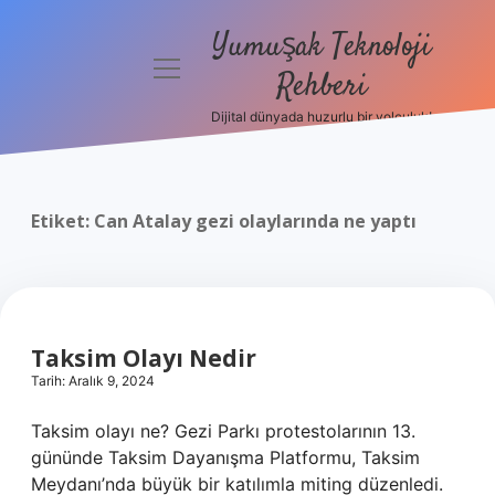
Yumuşak Teknoloji
menüyü
Rehberi
aç
Dijital dünyada huzurlu bir yolculuk!
Anasayfa
Gizlilik
Politikası
Etiket:
Can Atalay gezi olaylarında ne yaptı
Yasal Uyarı
Hakkımızda
Taksim Olayı Nedir
Tarih: Aralık 9, 2024
Taksim olayı ne? Gezi Parkı protestolarının 13.
gününde Taksim Dayanışma Platformu, Taksim
Meydanı’nda büyük bir katılımla miting düzenledi.