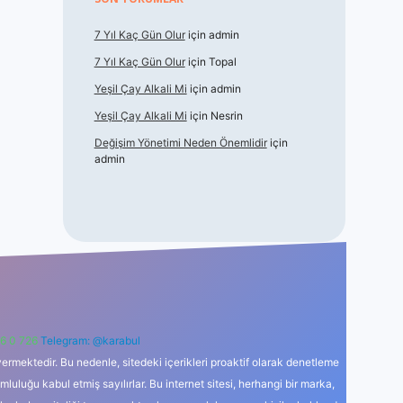
7 Yıl Kaç Gün Olur
için
admin
7 Yıl Kaç Gün Olur
için
Topal
Yeşil Çay Alkali Mi
için
admin
Yeşil Çay Alkali Mi
için
Nesrin
Değişim Yönetimi Neden Önemlidir
için
admin
6 0 726
Telegram: @karabul
ermektedir. Bu nedenle, sitedeki içerikleri proaktif olarak denetleme
uğu kabul etmiş sayılırlar. Bu internet sitesi, herhangi bir marka,