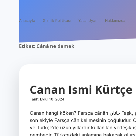
Anasayfa
Gizlilik Politikası
Yasal Uyarı
Hakkımızda
Etiket:
Cânâ ne demek
Canan Ismi Kürtçe
Tarih: Eylül 10, 2024
Canan hangi köken? Farsça cānān جانان “aşk, şiirde sevgili” kelimesinden bir alıntıdır. Bu kelime, +ān³
son ekiyle Farsça cān kelimesinin çoğuludur. 
ve Türkçe’de uzun yıllardır kullanılan yerleşik is
pembedir. Türkçe’deki anlamına bakacak olursak