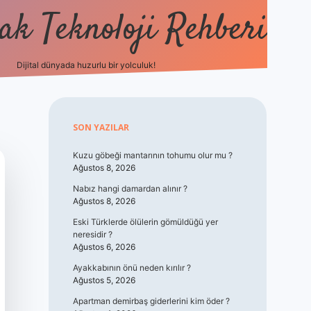
k Teknoloji Rehberi
Dijital dünyada huzurlu bir yolculuk!
vdcasino
Sidebar
SON YAZILAR
Kuzu göbeği mantarının tohumu olur mu ?
Ağustos 8, 2026
Nabız hangi damardan alınır ?
Ağustos 8, 2026
Eski Türklerde ölülerin gömüldüğü yer
neresidir ?
Ağustos 6, 2026
Ayakkabının önü neden kırılır ?
Ağustos 5, 2026
Apartman demirbaş giderlerini kim öder ?