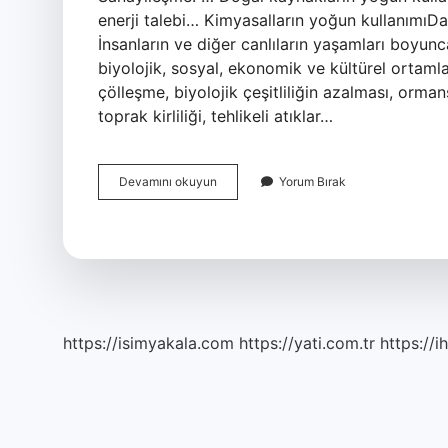
enerji talebi… Kimyasalların yoğun kullanımıD
İnsanların ve diğer canlıların yaşamları boyunca 
biyolojik, sosyal, ekonomik ve kültürel ortamlar
çölleşme, biyolojik çeşitliliğin azalması, orma
toprak kirliliği, tehlikeli atıklar…
Çevre
Devamını okuyun
Yorum Bırak
Kirliliği
Nedir
Örnek
https://isimyakala.com
https://yati.com.tr
https://i