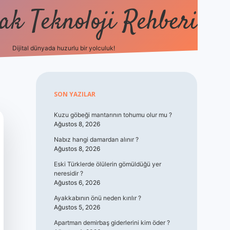
k Teknoloji Rehberi
Dijital dünyada huzurlu bir yolculuk!
vdcasino
Sidebar
SON YAZILAR
Kuzu göbeği mantarının tohumu olur mu ?
Ağustos 8, 2026
Nabız hangi damardan alınır ?
Ağustos 8, 2026
Eski Türklerde ölülerin gömüldüğü yer
neresidir ?
Ağustos 6, 2026
Ayakkabının önü neden kırılır ?
Ağustos 5, 2026
Apartman demirbaş giderlerini kim öder ?