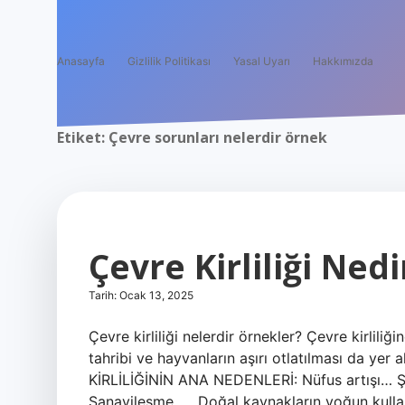
Anasayfa
Gizlilik Politikası
Yasal Uyarı
Hakkımızda
Etiket:
Çevre sorunları nelerdir örnek
Çevre Kirliliği Ned
Tarih: Ocak 13, 2025
Çevre kirliliği nelerdir örnekler? Çevre kirlili
tahribi ve hayvanların aşırı otlatılması da yer
KİRLİLİĞİNİN ANA NEDENLERİ: Nüfus artışı… Ş
Sanayileşme. … Doğal kaynakların yoğun kullanı