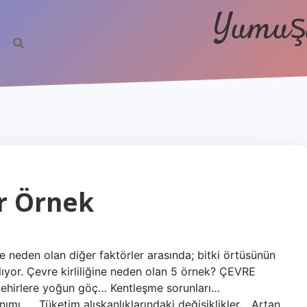
Yumuşa
ir Örnek
ğine neden olan diğer faktörler arasında; bitki örtüsünün
 alıyor. Çevre kirliliğine neden olan 5 örnek? ÇEVRE
ehirlere yoğun göç… Kentleşme sorunları…
mı. … Tüketim alışkanlıklarındaki değişiklikler… Artan