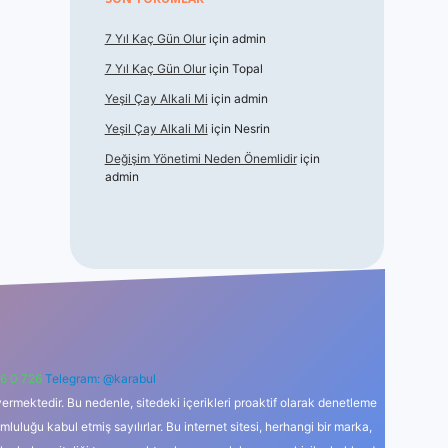
7 Yıl Kaç Gün Olur
için
admin
7 Yıl Kaç Gün Olur
için
Topal
Yeşil Çay Alkali Mi
için
admin
Yeşil Çay Alkali Mi
için
Nesrin
Değişim Yönetimi Neden Önemlidir
için
admin
6 0 726
Telegram: @karabul
ermektedir. Bu nedenle, sitedeki içerikleri proaktif olarak denetleme
uğu kabul etmiş sayılırlar. Bu internet sitesi, herhangi bir marka,