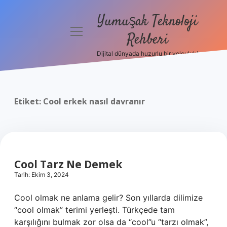
Yumuşak Teknoloji
menüyü
Rehberi
aç
Dijital dünyada huzurlu bir yolculuk!
Anasayfa
Gizlilik
Politikası
Etiket:
Cool erkek nasıl davranır
Yasal Uyarı
Hakkımızda
Cool Tarz Ne Demek
Tarih: Ekim 3, 2024
Cool olmak ne anlama gelir? Son yıllarda dilimize
“cool olmak” terimi yerleşti. Türkçede tam
karşılığını bulmak zor olsa da “cool”u “tarzı olmak”,