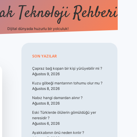
k Teknoloji Rehberi
Dijital dünyada huzurlu bir yolculuk!
vdcasino
Sidebar
SON YAZILAR
Çapraz bağ kopan bir kişi yürüyebilir mi ?
Ağustos 9, 2026
Kuzu göbeği mantarının tohumu olur mu ?
Ağustos 8, 2026
Nabız hangi damardan alınır ?
Ağustos 8, 2026
Eski Türklerde ölülerin gömüldüğü yer
neresidir ?
Ağustos 6, 2026
Ayakkabının önü neden kırılır ?