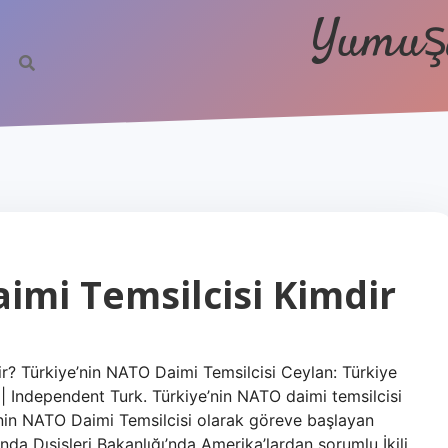
Yumuşa
imi Temsilcisi Kimdir
dir? Türkiye’nin NATO Daimi Temsilcisi Ceylan: Türkiye
 Independent Turk. Türkiye’nin NATO daimi temsilcisi
nin NATO Daimi Temsilcisi olarak göreve başlayan
a Dışişleri Bakanlığı’nda Amerika’lardan sorumlu İkili