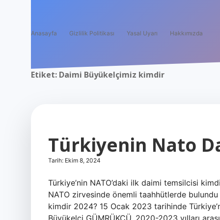
Anasayfa
Gizlilik Politikası
Yasal Uyarı
Hakkımızda
Etiket:
Daimi Büyükelçimiz kimdir
Türkiyenin Nato Da
Tarih: Ekim 8, 2024
Türkiye’nin NATO’daki ilk daimi temsilcisi kim
NATO zirvesinde önemli taahhütlerde bulundu |
kimdir 2024? 15 Ocak 2023 tarihinde Türkiye’
Büyükelçi GÜMRÜKÇÜ, 2020-2023 yılları arasınd