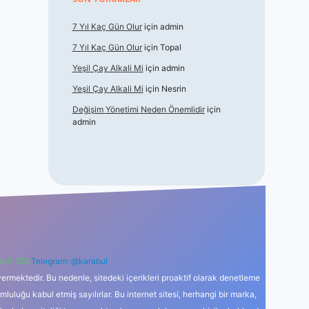
7 Yıl Kaç Gün Olur
için
admin
7 Yıl Kaç Gün Olur
için
Topal
Yeşil Çay Alkali Mi
için
admin
Yeşil Çay Alkali Mi
için
Nesrin
Değişim Yönetimi Neden Önemlidir
için
admin
6 0 726
Telegram: @karabul
ermektedir. Bu nedenle, sitedeki içerikleri proaktif olarak denetleme
uğu kabul etmiş sayılırlar. Bu internet sitesi, herhangi bir marka,