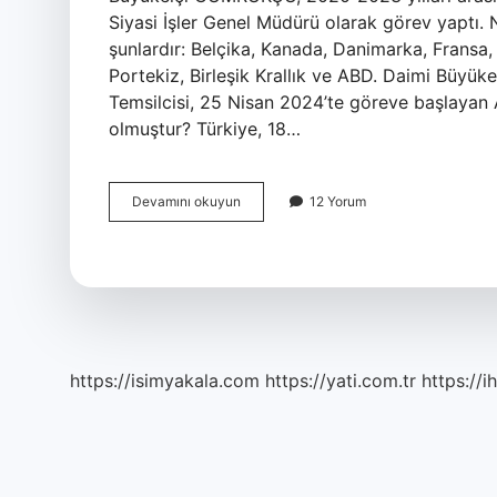
Siyasi İşler Genel Müdürü olarak görev yaptı. N
şunlardır: Belçika, Kanada, Danimarka, Fransa,
Portekiz, Birleşik Krallık ve ABD. Daimi Büyüke
Temsilcisi, 25 Nisan 2024’te göreve başlayan 
olmuştur? Türkiye, 18…
Türkiyenin
Devamını okuyun
12 Yorum
Nato
Daimi
Temsilcisi
Kimdir
https://isimyakala.com
https://yati.com.tr
https://i