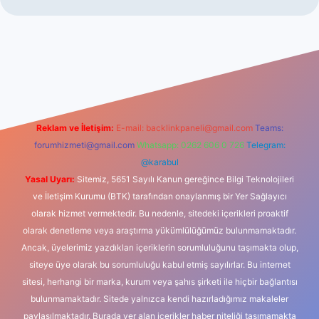
casino
Reklam ve İletişim:
E-mail:
backlinkpaneli@gmail.com
Teams:
forumhizmeti@gmail.com
Whatsapp: 0262 606 0 726
Telegram:
@karabul
Yasal Uyarı:
Sitemiz, 5651 Sayılı Kanun gereğince Bilgi Teknolojileri
ve İletişim Kurumu (BTK) tarafından onaylanmış bir Yer Sağlayıcı
olarak hizmet vermektedir. Bu nedenle, sitedeki içerikleri proaktif
olarak denetleme veya araştırma yükümlülüğümüz bulunmamaktadır.
Ancak, üyelerimiz yazdıkları içeriklerin sorumluluğunu taşımakta olup,
siteye üye olarak bu sorumluluğu kabul etmiş sayılırlar. Bu internet
sitesi, herhangi bir marka, kurum veya şahıs şirketi ile hiçbir bağlantısı
bulunmamaktadır. Sitede yalnızca kendi hazırladığımız makaleler
paylaşılmaktadır. Burada yer alan içerikler haber niteliği taşımamakta