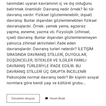
tanımdaki uyaran kavramının iç ve dış olduğunu
belirtmek önemlidir. Davranış nedir örnek? İki tür
davranış vardır: Fiziksel (gözlemlenebilir, dışsal)
davranış: Bunlar dışarıdan gözlemlenebilen fiziksel
davranışlardır. Örnek: yemek yeme, egzersiz
yapma, esneme, yazma vb. Fizyolojik (zihinsel,
içsel) davranış: Bunlar dışarıdan gözlemlenemeyen
yalnızca zihinsel aktiviteleri ifade eden
davranışlardır. Davranış turleri nelerdir? İLETİŞİM
SIRASINDA DAVRANIŞ STİLLERİ, DUYGULAR,
DÜŞÜNCELER, İSTEKLER VE İLGİLER FARKLI
DAVRANIŞ TÜRLERİYLE İFADE EDİLİR. BU
DAVRANIŞ STİLLERİ ÜÇ GRUPTA İNCELENİR
Psikolojide normal davranış nedir? Bir kişinin sosyal
normlara göre kendi yaşı ve kültürel grubu…
Psikolojide
Devamını okuyun
Yorum Bırak
Davranış