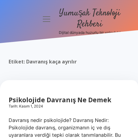
Yumuşak Teknoloji
menüyü
Rehberi
aç
Dijital dünyada huzurlu bir yolculuk!
Anasayfa
Gizlilik
Politikası
Etiket:
Davranış kaça ayrılır
Yasal Uyarı
Hakkımızda
Psikolojide Davranış Ne Demek
Tarih: Kasım 1, 2024
Davranış nedir psikolojide? Davranış Nedir:
Psikolojide davranış, organizmanın iç ve dış
uyaranlara verdiği tepki olarak tanımlanabilir. Bu