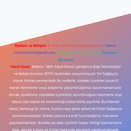
vdcasino
Reklam ve İletişim:
E-mail:
backlinkpaneli@gmail.com
Teams:
forumhizmeti@gmail.com
Whatsapp: 0262 606 0 726
Telegram:
@karabul
Yasal Uyarı:
Sitemiz, 5651 Sayılı Kanun gereğince Bilgi Teknolojileri
ve İletişim Kurumu (BTK) tarafından onaylanmış bir Yer Sağlayıcı
olarak hizmet vermektedir. Bu nedenle, sitedeki içerikleri proaktif
olarak denetleme veya araştırma yükümlülüğümüz bulunmamaktadır.
Ancak, üyelerimiz yazdıkları içeriklerin sorumluluğunu taşımakta olup,
siteye üye olarak bu sorumluluğu kabul etmiş sayılırlar. Bu internet
sitesi, herhangi bir marka, kurum veya şahıs şirketi ile hiçbir bağlantısı
bulunmamaktadır. Sitede yalnızca kendi hazırladığımız makaleler
paylaşılmaktadır. Burada yer alan içerikler haber niteliği taşımamakta
olup, gerçek kurum ve kişiler hakkında paylaşım yapılmamaktadır.