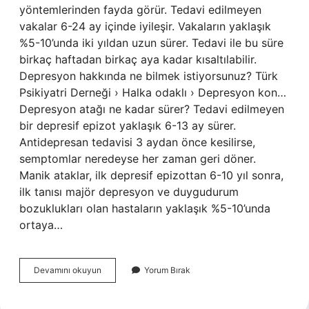
yöntemlerinden fayda görür. Tedavi edilmeyen
vakalar 6-24 ay içinde iyileşir. Vakaların yaklaşık
%5-10’unda iki yıldan uzun sürer. Tedavi ile bu süre
birkaç haftadan birkaç aya kadar kısaltılabilir.
Depresyon hakkında ne bilmek istiyorsunuz? Türk
Psikiyatri Derneği › Halka odaklı › Depresyon kon…
Depresyon atağı ne kadar sürer? Tedavi edilmeyen
bir depresif epizot yaklaşık 6-13 ay sürer.
Antidepresan tedavisi 3 aydan önce kesilirse,
semptomlar neredeyse her zaman geri döner.
Manik ataklar, ilk depresif epizottan 6-10 yıl sonra,
ilk tanısı majör depresyon ve duygudurum
bozuklukları olan hastaların yaklaşık %5-10’unda
ortaya…
Depresyon
Devamını okuyun
Yorum Bırak
Kendiliğinden
Ne
Kadar