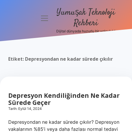
Yumuşak Teknoloji
menüyü
Rehberi
aç
Dijital dünyada huzurlu bir yolculuk!
Anasayfa
Gizlilik
Politikası
Etiket:
Depresyondan ne kadar sürede çıkılır
Yasal Uyarı
Hakkımızda
Depresyon Kendiliğinden Ne Kadar
Sürede Geçer
Tarih: Eylül 14, 2024
Depresyondan ne kadar sürede çıkılır? Depresyon
vakalarının %85’i veya daha fazlası normal tedavi