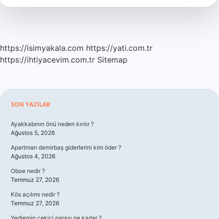
Sürede
Geçer
https://isimyakala.com
https://yati.com.tr
https://ihtiyacevim.com.tr
Sitemap
Sidebar
SON YAZILAR
Ayakkabının önü neden kırılır ?
Ağustos 5, 2026
Apartman demirbaş giderlerini kim öder ?
Ağustos 4, 2026
Oboe nedir ?
Temmuz 27, 2026
Kös açılımı nedir ?
Temmuz 27, 2026
Yediemin çekici parası ne kadar ?