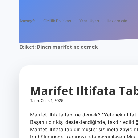
Anasayfa
Gizlilik Politikası
Yasal Uyarı
Hakkımızda
Etiket:
Dinen marifet ne demek
Marifet Iltifata Ta
Tarih: Ocak 1, 2025
Marifet iltifata tabi ne demek? “Yetenek iltifa
Başarılı bir kişi desteklendiğinde, takdir edil
Marifet iltifata tabidir müşterisiz meta zayid
bu bölümünde, kamuoyunda yaygınlaşan Muallim N