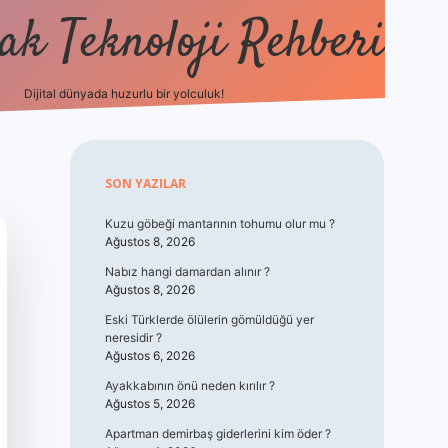
k Teknoloji Rehberi
Dijital dünyada huzurlu bir yolculuk!
vdcasino
Sidebar
SON YAZILAR
Kuzu göbeği mantarının tohumu olur mu ?
Ağustos 8, 2026
Nabız hangi damardan alınır ?
Ağustos 8, 2026
Eski Türklerde ölülerin gömüldüğü yer
neresidir ?
Ağustos 6, 2026
Ayakkabının önü neden kırılır ?
Ağustos 5, 2026
Apartman demirbaş giderlerini kim öder ?