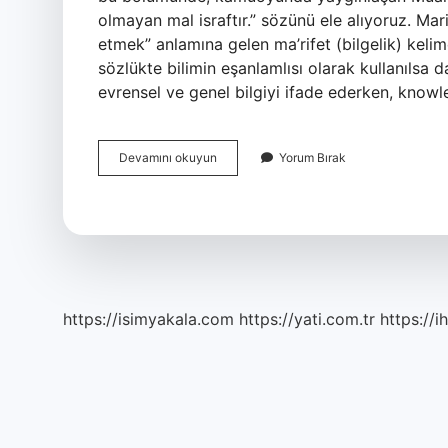
olmayan mal israftır.” sözünü ele alıyoruz. Ma
etmek” anlamına gelen ma’rifet (bilgelik) kelime
sözlükte bilimin eşanlamlısı olarak kullanılsa d
evrensel ve genel bilgiyi ifade ederken, knowle
Marifet
Devamını okuyun
Yorum Bırak
Iltifata
Tabi
Midir
https://isimyakala.com
https://yati.com.tr
https://i