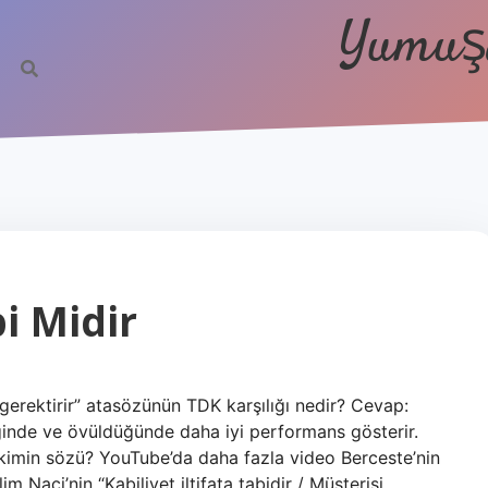
Yumuşa
bi Midir
t gerektirir” atasözünün TDK karşılığı nedir? Cevap:
diğinde ve övüldüğünde daha iyi performans gösterir.
ir kimin sözü? YouTube’da daha fazla video Berceste’nin
aci’nin “Kabiliyet iltifata tabidir / Müşterisi