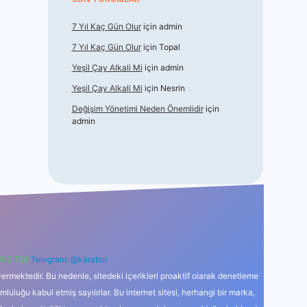
7 Yıl Kaç Gün Olur
için
admin
7 Yıl Kaç Gün Olur
için
Topal
Yeşil Çay Alkali Mi
için
admin
Yeşil Çay Alkali Mi
için
Nesrin
Değişim Yönetimi Neden Önemlidir
için
admin
6 0 726
Telegram: @karabul
ermektedir. Bu nedenle, sitedeki içerikleri proaktif olarak denetleme
uğu kabul etmiş sayılırlar. Bu internet sitesi, herhangi bir marka,