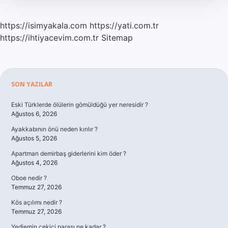
https://isimyakala.com
https://yati.com.tr
https://ihtiyacevim.com.tr
Sitemap
Sidebar
SON YAZILAR
Eski Türklerde ölülerin gömüldüğü yer neresidir ?
Ağustos 6, 2026
Ayakkabının önü neden kırılır ?
Ağustos 5, 2026
Apartman demirbaş giderlerini kim öder ?
Ağustos 4, 2026
Oboe nedir ?
Temmuz 27, 2026
Kös açılımı nedir ?
Temmuz 27, 2026
Yediemin çekici parası ne kadar ?