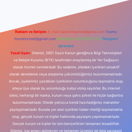
dcasino
Reklam ve İletişim:
E-mail:
backlinkpaneli@gmail.com
Teams:
forumhizmeti@gmail.com
Whatsapp: 0262 606 0 726
Telegram:
@karabul
Yasal Uyarı:
Sitemiz, 5651 Sayılı Kanun gereğince Bilgi Teknolojileri
ve İletişim Kurumu (BTK) tarafından onaylanmış bir Yer Sağlayıcı
olarak hizmet vermektedir. Bu nedenle, sitedeki içerikleri proaktif
olarak denetleme veya araştırma yükümlülüğümüz bulunmamaktadır.
Ancak, üyelerimiz yazdıkları içeriklerin sorumluluğunu taşımakta olup,
siteye üye olarak bu sorumluluğu kabul etmiş sayılırlar. Bu internet
sitesi, herhangi bir marka, kurum veya şahıs şirketi ile hiçbir bağlantısı
bulunmamaktadır. Sitede yalnızca kendi hazırladığımız makaleler
paylaşılmaktadır. Burada yer alan içerikler haber niteliği taşımamakta
olup, gerçek kurum ve kişiler hakkında paylaşım yapılmamaktadır.
Gerçek kurum ve kişiler ile isim benzerlikleri tamamen tesadüfidir.
Sitemiz, kar amacı gütmeyen ve tamamen ücretsiz bir bilgi paylaşım