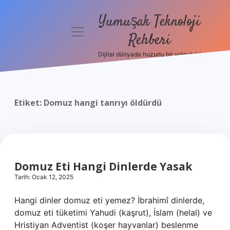
Yumuşak Teknoloji
menüyü
Rehberi
aç
Dijital dünyada huzurlu bir yolculuk!
Anasayfa
Gizlilik
Politikası
Etiket:
Domuz hangi tanrıyı öldürdü
Yasal Uyarı
Hakkımızda
Domuz Eti Hangi Dinlerde Yasak
Tarih: Ocak 12, 2025
Hangi dinler domuz eti yemez? İbrahimî dinlerde,
domuz eti tüketimi Yahudi (kaşrut), İslam (helal) ve
Hristiyan Adventist (koşer hayvanlar) beslenme