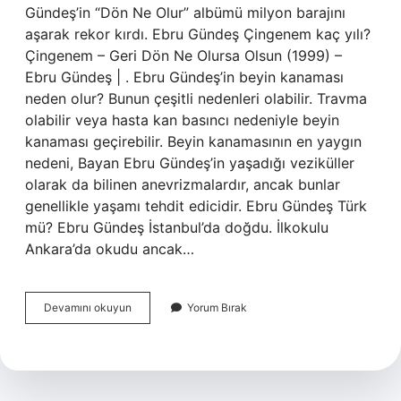
Gündeş’in “Dön Ne Olur” albümü milyon barajını
aşarak rekor kırdı. Ebru Gündeş Çingenem kaç yılı?
Çingenem – Geri Dön Ne Olursa Olsun (1999) –
Ebru Gündeş | . Ebru Gündeş’in beyin kanaması
neden olur? Bunun çeşitli nedenleri olabilir. Travma
olabilir veya hasta kan basıncı nedeniyle beyin
kanaması geçirebilir. Beyin kanamasının en yaygın
nedeni, Bayan Ebru Gündeş’in yaşadığı veziküller
olarak da bilinen anevrizmalardır, ancak bunlar
genellikle yaşamı tehdit edicidir. Ebru Gündeş Türk
mü? Ebru Gündeş İstanbul’da doğdu. İlkokulu
Ankara’da okudu ancak…
Ebru
Devamını okuyun
Yorum Bırak
Gündeş
Müzik
Tarzı
Nedir