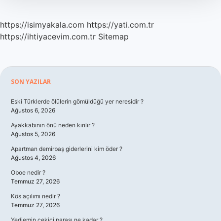
https://isimyakala.com
https://yati.com.tr
https://ihtiyacevim.com.tr
Sitemap
Sidebar
SON YAZILAR
Eski Türklerde ölülerin gömüldüğü yer neresidir ?
Ağustos 6, 2026
Ayakkabının önü neden kırılır ?
Ağustos 5, 2026
Apartman demirbaş giderlerini kim öder ?
Ağustos 4, 2026
Oboe nedir ?
Temmuz 27, 2026
Kös açılımı nedir ?
Temmuz 27, 2026
Yediemin çekici parası ne kadar ?