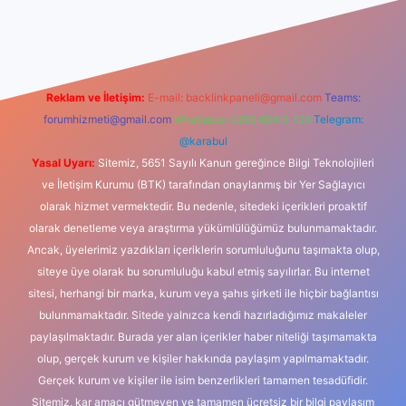
dcasino
Reklam ve İletişim:
E-mail:
backlinkpaneli@gmail.com
Teams:
forumhizmeti@gmail.com
Whatsapp: 0262 606 0 726
Telegram:
@karabul
Yasal Uyarı:
Sitemiz, 5651 Sayılı Kanun gereğince Bilgi Teknolojileri
ve İletişim Kurumu (BTK) tarafından onaylanmış bir Yer Sağlayıcı
olarak hizmet vermektedir. Bu nedenle, sitedeki içerikleri proaktif
olarak denetleme veya araştırma yükümlülüğümüz bulunmamaktadır.
Ancak, üyelerimiz yazdıkları içeriklerin sorumluluğunu taşımakta olup,
siteye üye olarak bu sorumluluğu kabul etmiş sayılırlar. Bu internet
sitesi, herhangi bir marka, kurum veya şahıs şirketi ile hiçbir bağlantısı
bulunmamaktadır. Sitede yalnızca kendi hazırladığımız makaleler
paylaşılmaktadır. Burada yer alan içerikler haber niteliği taşımamakta
olup, gerçek kurum ve kişiler hakkında paylaşım yapılmamaktadır.
Gerçek kurum ve kişiler ile isim benzerlikleri tamamen tesadüfidir.
Sitemiz, kar amacı gütmeyen ve tamamen ücretsiz bir bilgi paylaşım