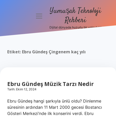
Yumuşak Teknoloji
menüyü
Rehberi
aç
Dijital dünyada huzurlu bir yolculuk!
Anasayfa
Gizlilik
Politikası
Etiket:
Ebru Gündeş Çingenem kaç yılı
Yasal Uyarı
Hakkımızda
Ebru Gündeş Müzik Tarzı Nedir
Tarih: Ekim 12, 2024
Ebru Gündeş hangi şarkıyla ünlü oldu? Dinlenme
süresinin ardından 11 Mart 2000 gecesi Bostancı
Gösteri Merkezi’nde ilk konserini verdi. Ebru