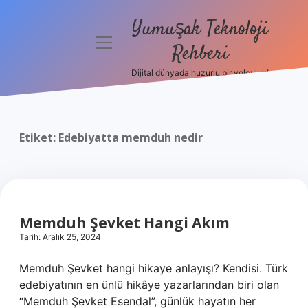
Yumuşak Teknoloji
menüyü
Rehberi
aç
Dijital dünyada huzurlu bir yolculuk!
Anasayfa
Gizlilik
Politikası
Etiket:
Edebiyatta memduh nedir
Yasal Uyarı
Hakkımızda
Memduh Şevket Hangi Akım
Tarih: Aralık 25, 2024
Memduh Şevket hangi hikaye anlayışı? Kendisi. Türk
edebiyatının en ünlü hikâye yazarlarından biri olan
“Memduh Şevket Esendal”, günlük hayatın her