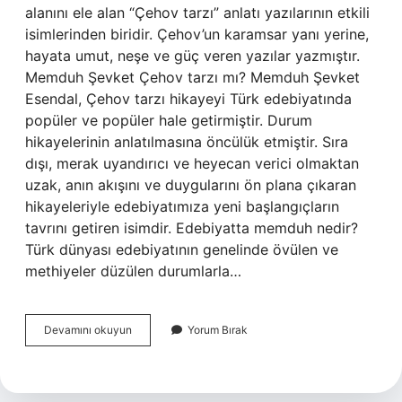
alanını ele alan “Çehov tarzı” anlatı yazılarının etkili
isimlerinden biridir. Çehov’un karamsar yanı yerine,
hayata umut, neşe ve güç veren yazılar yazmıştır.
Memduh Şevket Çehov tarzı mı? Memduh Şevket
Esendal, Çehov tarzı hikayeyi Türk edebiyatında
popüler ve popüler hale getirmiştir. Durum
hikayelerinin anlatılmasına öncülük etmiştir. Sıra
dışı, merak uyandırıcı ve heyecan verici olmaktan
uzak, anın akışını ve duygularını ön plana çıkaran
hikayeleriyle edebiyatımıza yeni başlangıçların
tavrını getiren isimdir. Edebiyatta memduh nedir?
Türk dünyası edebiyatının genelinde övülen ve
methiyeler düzülen durumlarla…
Memduh
Devamını okuyun
Yorum Bırak
Şevket
Hangi
Akım