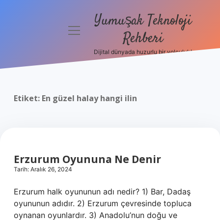
Yumuşak Teknoloji
menüyü
Rehberi
aç
Dijital dünyada huzurlu bir yolculuk!
Anasayfa
Gizlilik
Politikası
Etiket:
En güzel halay hangi ilin
Yasal Uyarı
Hakkımızda
Erzurum Oyununa Ne Denir
Tarih: Aralık 26, 2024
Erzurum halk oyununun adı nedir? 1) Bar, Dadaş
oyununun adıdır. 2) Erzurum çevresinde topluca
oynanan oyunlardır. 3) Anadolu’nun doğu ve