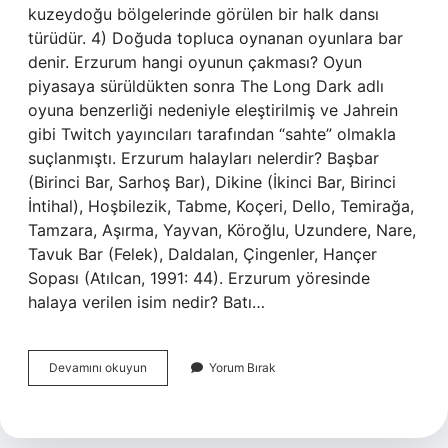
kuzeydoğu bölgelerinde görülen bir halk dansı
türüdür. 4) Doğuda topluca oynanan oyunlara bar
denir. Erzurum hangi oyunun çakması? Oyun
piyasaya sürüldükten sonra The Long Dark adlı
oyuna benzerliği nedeniyle eleştirilmiş ve Jahrein
gibi Twitch yayıncıları tarafından “sahte” olmakla
suçlanmıştı. Erzurum halayları nelerdir? Başbar
(Birinci Bar, Sarhoş Bar), Dikine (İkinci Bar, Birinci
İntihal), Hoşbilezik, Tabme, Koçeri, Dello, Temirağa,
Tamzara, Aşırma, Yayvan, Köroğlu, Uzundere, Nare,
Tavuk Bar (Felek), Daldalan, Çingenler, Hançer
Sopası (Atılcan, 1991: 44). Erzurum yöresinde
halaya verilen isim nedir? Batı…
Erzurum
Devamını okuyun
Yorum Bırak
Oyununa
Ne
Denir