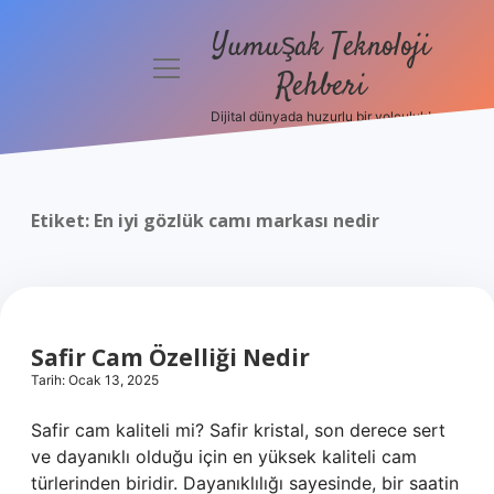
Yumuşak Teknoloji
menüyü
Rehberi
aç
Dijital dünyada huzurlu bir yolculuk!
Anasayfa
Gizlilik
Politikası
Etiket:
En iyi gözlük camı markası nedir
Yasal Uyarı
Hakkımızda
Safir Cam Özelliği Nedir
Tarih: Ocak 13, 2025
Safir cam kaliteli mi? Safir kristal, son derece sert
ve dayanıklı olduğu için en yüksek kaliteli cam
türlerinden biridir. Dayanıklılığı sayesinde, bir saatin