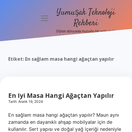
Yumuşak Teknoloji
menüyü
Rehberi
aç
Dijital dünyada huzurlu bir yolculuk!
Anasayfa
Gizlilik
Politikası
Etiket:
En sağlam masa hangi ağaçtan yapılır
Yasal Uyarı
Hakkımızda
En Iyi Masa Hangi Ağaçtan Yapılır
Tarih: Aralık 19, 2024
En sağlam masa hangi ağaçtan yapılır? Maun aynı
zamanda en dayanıklı ahşap mobilyalar için de
kullanılır. Sert yapısı ve doğal yağ içeriği nedeniyle