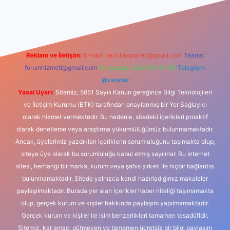
dcasino
Reklam ve İletişim:
E-mail:
backlinkpaneli@gmail.com
Teams:
forumhizmeti@gmail.com
Whatsapp: 0262 606 0 726
Telegram:
@karabul
Yasal Uyarı:
Sitemiz, 5651 Sayılı Kanun gereğince Bilgi Teknolojileri
ve İletişim Kurumu (BTK) tarafından onaylanmış bir Yer Sağlayıcı
olarak hizmet vermektedir. Bu nedenle, sitedeki içerikleri proaktif
olarak denetleme veya araştırma yükümlülüğümüz bulunmamaktadır.
Ancak, üyelerimiz yazdıkları içeriklerin sorumluluğunu taşımakta olup,
siteye üye olarak bu sorumluluğu kabul etmiş sayılırlar. Bu internet
sitesi, herhangi bir marka, kurum veya şahıs şirketi ile hiçbir bağlantısı
bulunmamaktadır. Sitede yalnızca kendi hazırladığımız makaleler
paylaşılmaktadır. Burada yer alan içerikler haber niteliği taşımamakta
olup, gerçek kurum ve kişiler hakkında paylaşım yapılmamaktadır.
Gerçek kurum ve kişiler ile isim benzerlikleri tamamen tesadüfidir.
Sitemiz, kar amacı gütmeyen ve tamamen ücretsiz bir bilgi paylaşım