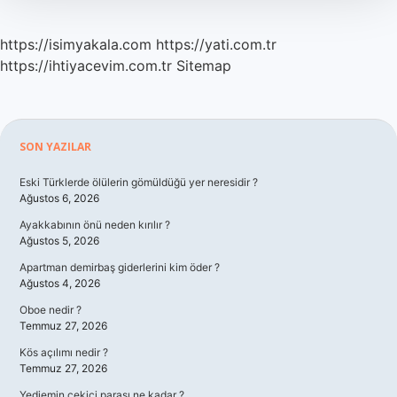
https://isimyakala.com
https://yati.com.tr
https://ihtiyacevim.com.tr
Sitemap
Sidebar
SON YAZILAR
Eski Türklerde ölülerin gömüldüğü yer neresidir ?
Ağustos 6, 2026
Ayakkabının önü neden kırılır ?
Ağustos 5, 2026
Apartman demirbaş giderlerini kim öder ?
Ağustos 4, 2026
Oboe nedir ?
Temmuz 27, 2026
Kös açılımı nedir ?
Temmuz 27, 2026
Yediemin çekici parası ne kadar ?