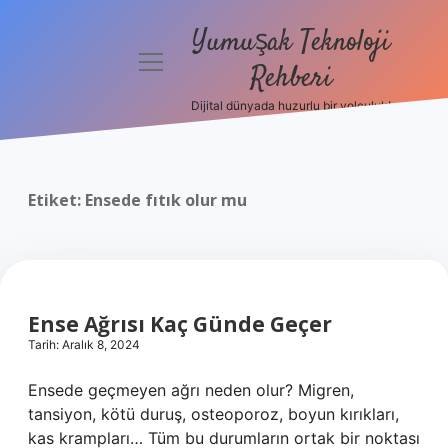
Yumuşak Teknoloji
menüyü
Rehberi
aç
Dijital dünyada huzurlu bir yolculuk!
Anasayfa
Gizlilik
Politikası
Etiket:
Ensede fıtık olur mu
Yasal Uyarı
Hakkımızda
Ense Ağrısı Kaç Günde Geçer
Tarih: Aralık 8, 2024
Ensede geçmeyen ağrı neden olur? Migren,
tansiyon, kötü duruş, osteoporoz, boyun kırıkları,
kas krampları… Tüm bu durumların ortak bir noktası